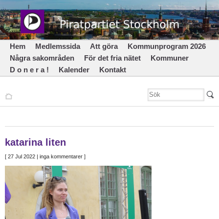
Hem
Medlemssida
Att göra
Kommunprogram 2026
Några sakområden
För det fria nätet
Kommuner
D o n e r a !
Kalender
Kontakt
katarina liten
[
27 Jul 2022
| inga kommentarer ]