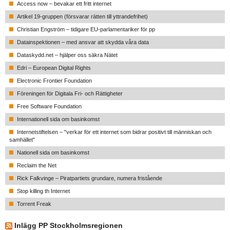
Access now – bevakar ett fritt internet
Artikel 19-gruppen (försvarar rätten till yttrandefrihet)
Christian Engström – tidigare EU-parlamentariker för pp
Datainspektionen – med ansvar att skydda våra data
Dataskydd.net – hjälper oss säkra Nätet
Edri – European Digital Rights
Electronic Frontier Foundation
Föreningen för Digitala Fri- och Rättigheter
Free Software Foundation
Internationell sida om basinkomst
Internetstiftelsen – "verkar för ett internet som bidrar positivt till människan och
samhället"
Nationell sida om basinkomst
Reclaim the Net
Rick Falkvinge – Piratpartiets grundare, numera fristående
Stop killing th Internet
Torrent Freak
Inlägg PP Stockholmsregionen