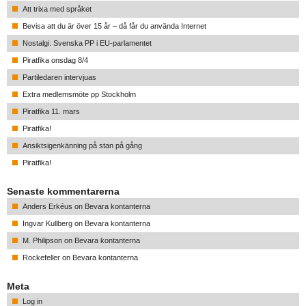
Att trixa med språket
Bevisa att du är över 15 år – då får du använda Internet
Nostalgi: Svenska PP i EU-parlamentet
Piratfika onsdag 8/4
Partiledaren intervjuas
Extra medlemsmöte pp Stockholm
Piratfika 11. mars
Piratfika!
Ansiktsigenkänning på stan på gång
Piratfika!
Senaste kommentarerna
Anders Erkéus
on
Bevara kontanterna
Ingvar Kullberg
on
Bevara kontanterna
M. Philipson
on
Bevara kontanterna
Rockefeller
on
Bevara kontanterna
Meta
Log in