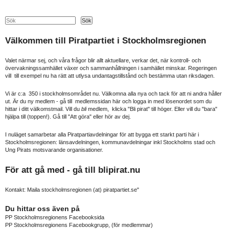
Search
Sök
Välkommen till Piratpartiet i Stockholmsregionen
Valet närmar sej, och våra frågor blir allt aktuellare, verkar det, när kontroll- och
övervakningssamhället växer och sammanhållningen i samhället minskar. Regeringen
vill till exempel nu ha rätt att utlysa undantagstillstånd och bestämma utan riksdagen.
Vi är c:a 350 i stockholmsområdet nu. Välkomna alla nya och tack för att ni andra håller
ut. Är du ny medlem - gå till medlemssidan här och logga in med lösenordet som du
hittar i ditt välkomstmail. Vill du
bli
medlem, klicka "Bli pirat" till höger. Eller vill du "bara"
hjälpa till (toppen!). Gå till "Att göra" eller hör av dej.
I nuläget samarbetar alla Piratpartiavdelningar för att bygga ett starkt parti här i
Stockholmsregionen: länsavdelningen, kommunavdelningar inkl Stockholms stad och
Ung Pirats motsvarande organisationer.
För att gå med - gå till
blipirat.nu
Kontakt: Maila stockholmsregionen (at) piratpartiet.se"
Du hittar oss även på
PP Stockholmsregionens Facebooksida
PP Stockholmsregionens Facebookgrupp
, (för medlemmar)