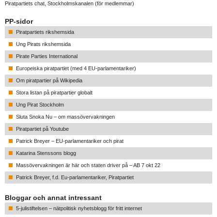
Piratpartiets chat, Stockholmskanalen
(för medlemmar)
PP-sidor
Piratpartiets rikshemsida
Ung Pirats rikshemsida
Pirate Parties International
Europeiska piratpartiet (med 4 EU-parlamentariker)
Om piratpartier på Wikipedia
Stora listan på piratpartier globalt
Ung Pirat Stockholm
Sluta Snoka Nu – om massövervakningen
Piratpartiet på Youtube
Patrick Breyer – EU-parlamentariker och pirat
Katarina Stenssons blogg
Massövervakningen är här och staten driver på – AB 7 okt 22
Patrick Breyer, f.d. Eu-parlamentariker, Piratpartiet
Bloggar och annat intressant
5-julistiftelsen – nätpolitisk nyhetsblogg för fritt internet