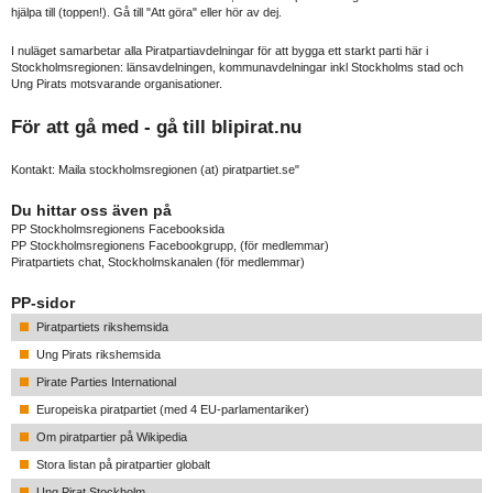
hjälpa till (toppen!). Gå till "Att göra" eller hör av dej.
I nuläget samarbetar alla Piratpartiavdelningar för att bygga ett starkt parti här i
Stockholmsregionen: länsavdelningen, kommunavdelningar inkl Stockholms stad och
Ung Pirats motsvarande organisationer.
För att gå med - gå till
blipirat.nu
Kontakt: Maila stockholmsregionen (at) piratpartiet.se"
Du hittar oss även på
PP Stockholmsregionens Facebooksida
PP Stockholmsregionens Facebookgrupp
, (för medlemmar)
Piratpartiets chat, Stockholmskanalen
(för medlemmar)
PP-sidor
Piratpartiets rikshemsida
Ung Pirats rikshemsida
Pirate Parties International
Europeiska piratpartiet (med 4 EU-parlamentariker)
Om piratpartier på Wikipedia
Stora listan på piratpartier globalt
Ung Pirat Stockholm