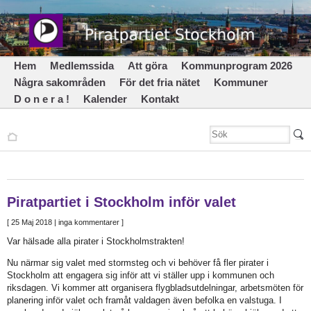
Hem
Medlemssida
Att göra
Kommunprogram 2026
Några sakområden
För det fria nätet
Kommuner
D o n e r a !
Kalender
Kontakt
Piratpartiet i Stockholm inför valet
[
25 Maj 2018
| inga kommentarer ]
Var hälsade alla pirater i Stockholmstrakten!
Nu närmar sig valet med stormsteg och vi behöver få fler pirater i
Stockholm att engagera sig inför att vi ställer upp i kommunen och
riksdagen. Vi kommer att organisera flygbladsutdelningar, arbetsmöten för
planering inför valet och framåt valdagen även befolka en valstuga. I