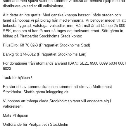
samband med själva valet så kommer vi också att behöva hjälp med att
distribuera valsedlar till vallokalerna.
Allt detta är inte gratis. Med ganska knappa kassor i både staden och
länet så hoppas vi på bidrag från medlemmarna. Vi behöver medel till att
bekosta flygblad, valstuga, valsedlar, mm. Vårt mål är att få ihop 25 000
SEK, men om vi kan få mer så tages det tacksamt emot. Sätt gärna in
bidrag på Piratpartiet Stockholms Stads konto:
PlusGiro: 68 76 02-3 (Piratpartiet Stockholms Stad)
Bankgiro: 174-6312 (Piratpartiet Stockholms Län)
För donationer från utomlands använd IBAN: SE21 9500 0099 6034 0687
6023
Tack för hjälpen !
En stor del av kommunikationen kommer att ske via Mattermost
Stockholm. Skaffa gärna inloggning dit.
Vi hoppas att många glada Stockholmspirater vill engagera sig i
valrörelsen!
Mats Philipson
Ordförande för Piratpartiet i Stockholm