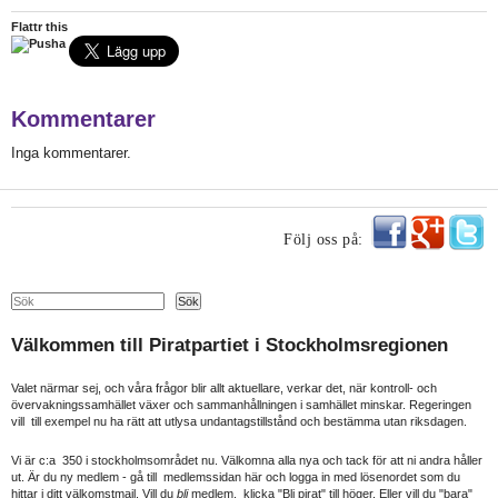
Flattr this
Kommentarer
Inga kommentarer.
Följ oss på:
Search
Sök
Välkommen till Piratpartiet i Stockholmsregionen
Valet närmar sej, och våra frågor blir allt aktuellare, verkar det, när kontroll- och
övervakningssamhället växer och sammanhållningen i samhället minskar. Regeringen
vill till exempel nu ha rätt att utlysa undantagstillstånd och bestämma utan riksdagen.
Vi är c:a 350 i stockholmsområdet nu. Välkomna alla nya och tack för att ni andra håller
ut. Är du ny medlem - gå till medlemssidan här och logga in med lösenordet som du
hittar i ditt välkomstmail. Vill du
bli
medlem, klicka "Bli pirat" till höger. Eller vill du "bara"