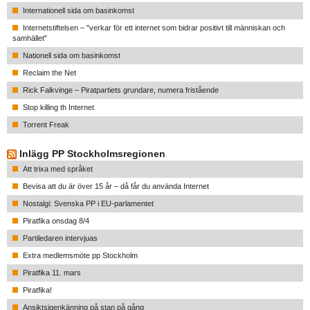
Internationell sida om basinkomst
Internetstiftelsen – "verkar för ett internet som bidrar positivt till människan och
samhället"
Nationell sida om basinkomst
Reclaim the Net
Rick Falkvinge – Piratpartiets grundare, numera fristående
Stop killing th Internet
Torrent Freak
Inlägg PP Stockholmsregionen
Att trixa med språket
Bevisa att du är över 15 år – då får du använda Internet
Nostalgi: Svenska PP i EU-parlamentet
Piratfika onsdag 8/4
Partiledaren intervjuas
Extra medlemsmöte pp Stockholm
Piratfika 11. mars
Piratfika!
Ansiktsigenkänning på stan på gång