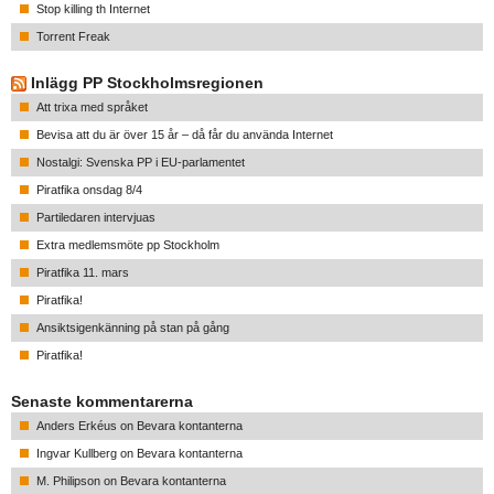
Stop killing th Internet
Torrent Freak
Inlägg PP Stockholmsregionen
Att trixa med språket
Bevisa att du är över 15 år – då får du använda Internet
Nostalgi: Svenska PP i EU-parlamentet
Piratfika onsdag 8/4
Partiledaren intervjuas
Extra medlemsmöte pp Stockholm
Piratfika 11. mars
Piratfika!
Ansiktsigenkänning på stan på gång
Piratfika!
Senaste kommentarerna
Anders Erkéus
on
Bevara kontanterna
Ingvar Kullberg
on
Bevara kontanterna
M. Philipson
on
Bevara kontanterna