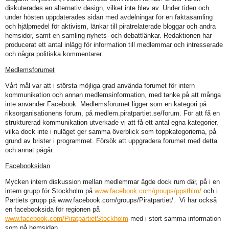
diskuterades en alternativ design, vilket inte blev av. Under tiden och
under hösten uppdaterades sidan med avdelningar för en faktasamling
och hjälpmedel för aktivism, länkar till piratrelaterade bloggar och andra
hemsidor, samt en samling nyhets- och debattlänkar. Redaktionen har
producerat ett antal inlägg för information till medlemmar och intresserade
och några politiska kommentarer.
Medlemsforumet
Vårt mål var att i största möjliga grad använda forumet för intern
kommunikation och annan medlemsinformation, med tanke på att många
inte använder Facebook. Medlemsforumet ligger som en kategori på
riksorganisationens forum, på medlem.piratpartiet.se/forum. För att få en
strukturerad kommunikation utverkade vi att få ett antal egna kategorier,
vilka dock inte i nuläget ger samma överblick som toppkategorierna, på
grund av brister i programmet. Försök att uppgradera forumet med detta
och annat pågår.
Facebooksidan
Mycken intern diskussion mellan medlemmar ägde dock rum där, på i en
intern grupp för Stockholm på
www.facebook.com/groups/ppsthlm/
och i
Partiets grupp på www.facebook.com/groups/Piratpartiet/. Vi har också
en facebooksida för regionen på
www.facebook.com/PiratpartietStockholm
med i stort samma information
som på hemsidan.