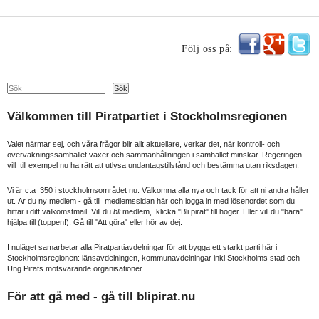
Följ oss på:
Search
Sök
Välkommen till Piratpartiet i Stockholmsregionen
Valet närmar sej, och våra frågor blir allt aktuellare, verkar det, när kontroll- och
övervakningssamhället växer och sammanhållningen i samhället minskar. Regeringen
vill till exempel nu ha rätt att utlysa undantagstillstånd och bestämma utan riksdagen.
Vi är c:a 350 i stockholmsområdet nu. Välkomna alla nya och tack för att ni andra håller
ut. Är du ny medlem - gå till medlemssidan här och logga in med lösenordet som du
hittar i ditt välkomstmail. Vill du
bli
medlem, klicka "Bli pirat" till höger. Eller vill du "bara"
hjälpa till (toppen!). Gå till "Att göra" eller hör av dej.
I nuläget samarbetar alla Piratpartiavdelningar för att bygga ett starkt parti här i
Stockholmsregionen: länsavdelningen, kommunavdelningar inkl Stockholms stad och
Ung Pirats motsvarande organisationer.
För att gå med - gå till
blipirat.nu