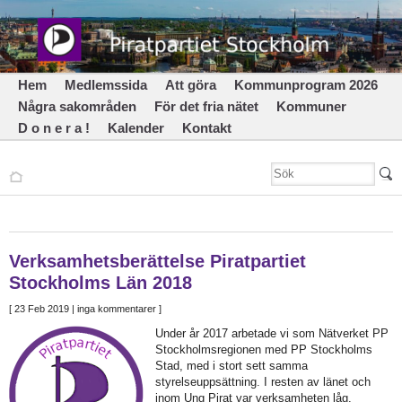
Hem
Medlemssida
Att göra
Kommunprogram 2026
Några sakområden
För det fria nätet
Kommuner
D o n e r a !
Kalender
Kontakt
Verksamhetsberättelse Piratpartiet
Stockholms Län 2018
[
23 Feb 2019
| inga kommentarer ]
Under år 2017 arbetade vi som Nätverket PP
Stockholmsregionen med PP Stockholms
Stad, med i stort sett samma
styrelseuppsättning. I resten av länet och
inom Ung Pirat var verksamheten låg.