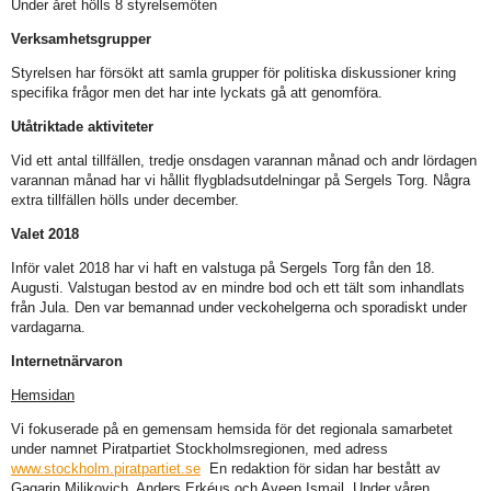
Under året hölls 8 styrelsemöten
Verksamhetsgrupper
Styrelsen har försökt att samla grupper för politiska diskussioner kring
specifika frågor men det har inte lyckats gå att genomföra.
Utåtriktade aktiviteter
Vid ett antal tillfällen, tredje onsdagen varannan månad och andr lördagen
varannan månad har vi hållit flygbladsutdelningar på Sergels Torg. Några
extra tillfällen hölls under december.
Valet 2018
Inför valet 2018 har vi haft en valstuga på Sergels Torg fån den 18.
Augusti. Valstugan bestod av en mindre bod och ett tält som inhandlats
från Jula. Den var bemannad under veckohelgerna och sporadiskt under
vardagarna.
Internetnärvaron
Hemsidan
Vi fokuserade på en gemensam hemsida för det regionala samarbetet
under namnet Piratpartiet Stockholmsregionen, med adress
www.stockholm.piratpartiet.se
En redaktion för sidan har bestått av
Gagarin Miljkovich, Anders Erkéus och Aveen Ismail. Under våren