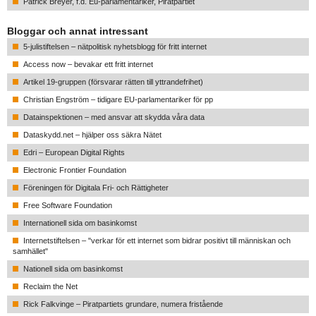
Patrick Breyer, f.d. Eu-parlamentariker, Piratpartiet
Bloggar och annat intressant
5-julistiftelsen – nätpolitisk nyhetsblogg för fritt internet
Access now – bevakar ett fritt internet
Artikel 19-gruppen (försvarar rätten till yttrandefrihet)
Christian Engström – tidigare EU-parlamentariker för pp
Datainspektionen – med ansvar att skydda våra data
Dataskydd.net – hjälper oss säkra Nätet
Edri – European Digital Rights
Electronic Frontier Foundation
Föreningen för Digitala Fri- och Rättigheter
Free Software Foundation
Internationell sida om basinkomst
Internetstiftelsen – "verkar för ett internet som bidrar positivt till människan och
samhället"
Nationell sida om basinkomst
Reclaim the Net
Rick Falkvinge – Piratpartiets grundare, numera fristående