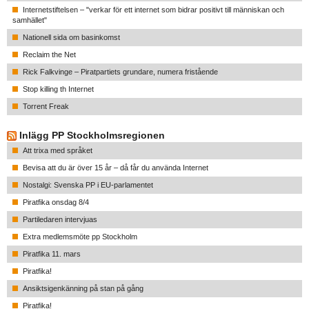
Internetstiftelsen – "verkar för ett internet som bidrar positivt till människan och
samhället"
Nationell sida om basinkomst
Reclaim the Net
Rick Falkvinge – Piratpartiets grundare, numera fristående
Stop killing th Internet
Torrent Freak
Inlägg PP Stockholmsregionen
Att trixa med språket
Bevisa att du är över 15 år – då får du använda Internet
Nostalgi: Svenska PP i EU-parlamentet
Piratfika onsdag 8/4
Partiledaren intervjuas
Extra medlemsmöte pp Stockholm
Piratfika 11. mars
Piratfika!
Ansiktsigenkänning på stan på gång
Piratfika!