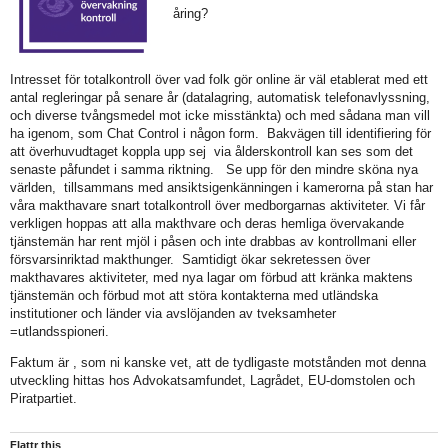
åring?
Intresset för totalkontroll över vad folk gör online är väl etablerat med ett
antal regleringar på senare år (datalagring, automatisk telefonavlyssning,
och diverse tvångsmedel mot icke misstänkta) och med sådana man vill
ha igenom, som Chat Control i någon form. Bakvägen till identifiering för
att överhuvudtaget koppla upp sej via ålderskontroll kan ses som det
senaste påfundet i samma riktning. Se upp för den mindre sköna nya
världen, tillsammans med ansiktsigenkänningen i kamerorna på stan har
våra makthavare snart totalkontroll över medborgarnas aktiviteter. Vi får
verkligen hoppas att alla makthvare och deras hemliga övervakande
tjänstemän har rent mjöl i påsen och inte drabbas av kontrollmani eller
försvarsinriktad makthunger. Samtidigt ökar sekretessen över
makthavares aktiviteter, med nya lagar om förbud att kränka maktens
tjänstemän och förbud mot att störa kontakterna med utländska
institutioner och länder via avslöjanden av tveksamheter
=utlandsspioneri.
Faktum är , som ni kanske vet, att de tydligaste motstånden mot denna
utveckling hittas hos Advokatsamfundet, Lagrådet, EU-domstolen och
Piratpartiet.
Flattr this