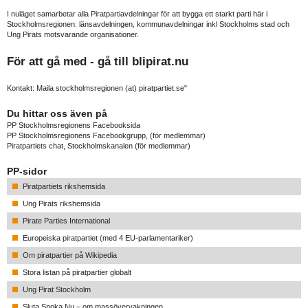
I nuläget samarbetar alla Piratpartiavdelningar för att bygga ett starkt parti här i
Stockholmsregionen: länsavdelningen, kommunavdelningar inkl Stockholms stad och
Ung Pirats motsvarande organisationer.
För att gå med - gå till
blipirat.nu
Kontakt: Maila stockholmsregionen (at) piratpartiet.se"
Du hittar oss även på
PP Stockholmsregionens Facebooksida
PP Stockholmsregionens Facebookgrupp
, (för medlemmar)
Piratpartiets chat, Stockholmskanalen
(för medlemmar)
PP-sidor
Piratpartiets rikshemsida
Ung Pirats rikshemsida
Pirate Parties International
Europeiska piratpartiet (med 4 EU-parlamentariker)
Om piratpartier på Wikipedia
Stora listan på piratpartier globalt
Ung Pirat Stockholm
Sluta Snoka Nu – om massövervakningen