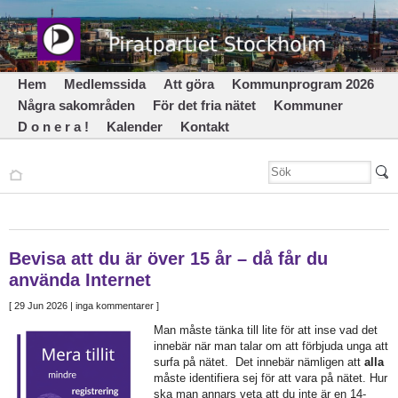
Hem
Medlemssida
Att göra
Kommunprogram 2026
Några sakområden
För det fria nätet
Kommuner
D o n e r a !
Kalender
Kontakt
Bevisa att du är över 15 år – då får du
använda Internet
[
29 Jun 2026
| inga kommentarer ]
Man måste tänka till lite för att inse vad det
innebär när man talar om att förbjuda unga att
surfa på nätet. Det innebär nämligen att
alla
måste identifiera sej för att vara på nätet. Hur
ska man annars veta att du inte är en 14-