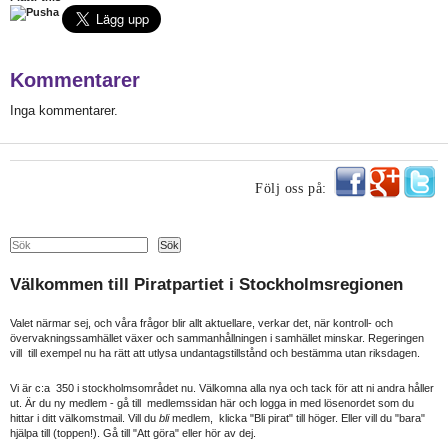
Kommentarer
Inga kommentarer.
Följ oss på:
Search
Sök
Välkommen till Piratpartiet i Stockholmsregionen
Valet närmar sej, och våra frågor blir allt aktuellare, verkar det, när kontroll- och
övervakningssamhället växer och sammanhållningen i samhället minskar. Regeringen
vill till exempel nu ha rätt att utlysa undantagstillstånd och bestämma utan riksdagen.
Vi är c:a 350 i stockholmsområdet nu. Välkomna alla nya och tack för att ni andra håller
ut. Är du ny medlem - gå till medlemssidan här och logga in med lösenordet som du
hittar i ditt välkomstmail. Vill du
bli
medlem, klicka "Bli pirat" till höger. Eller vill du "bara"
hjälpa till (toppen!). Gå till "Att göra" eller hör av dej.