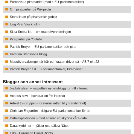
Europeiska piratpartiet (med 4 EU-parlamentariker)
Om piratpartier på Wikipedia
Stora listan på piratpartier globalt
Ung Pirat Stockholm
Sluta Snoka Nu – om massövervakningen
Piratpartiet på Youtube
Patrick Breyer – EU-parlamentariker och pirat
Katarina Stenssons blogg
Massövervakningen är här och staten driver på – AB 7 okt 22
Patrick Breyer, f.d. Eu-parlamentariker, Piratpartiet
Bloggar och annat intressant
5-julistiftelsen – nätpolitisk nyhetsblogg för fritt internet
Access now – bevakar ett fritt internet
Artikel 19-gruppen (försvarar rätten till yttrandefrihet)
Christian Engström – tidigare EU-parlamentariker för pp
Datainspektionen – med ansvar att skydda våra data
Dataskydd.net – hjälper oss säkra Nätet
Edri – European Digital Rights