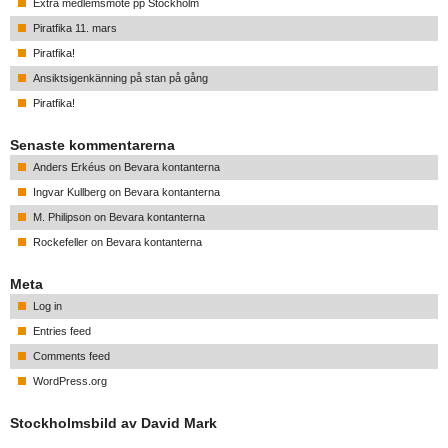
Extra medlemsmöte pp Stockholm
Piratfika 11. mars
Piratfika!
Ansiktsigenkänning på stan på gång
Piratfika!
Senaste kommentarerna
Anders Erkéus
on
Bevara kontanterna
Ingvar Kullberg
on
Bevara kontanterna
M. Philipson
on
Bevara kontanterna
Rockefeller
on
Bevara kontanterna
Meta
Log in
Entries feed
Comments feed
WordPress.org
Stockholmsbild av David Mark