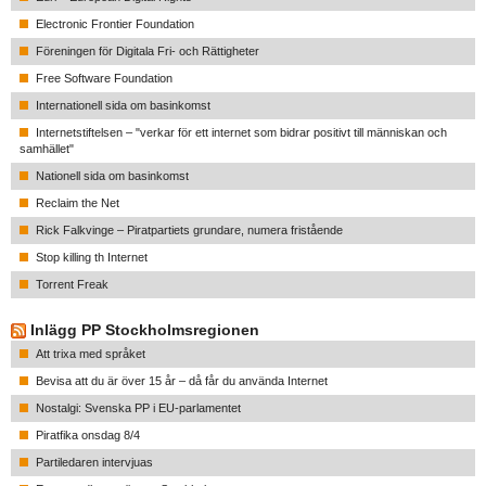
Electronic Frontier Foundation
Föreningen för Digitala Fri- och Rättigheter
Free Software Foundation
Internationell sida om basinkomst
Internetstiftelsen – "verkar för ett internet som bidrar positivt till människan och
samhället"
Nationell sida om basinkomst
Reclaim the Net
Rick Falkvinge – Piratpartiets grundare, numera fristående
Stop killing th Internet
Torrent Freak
Inlägg PP Stockholmsregionen
Att trixa med språket
Bevisa att du är över 15 år – då får du använda Internet
Nostalgi: Svenska PP i EU-parlamentet
Piratfika onsdag 8/4
Partiledaren intervjuas