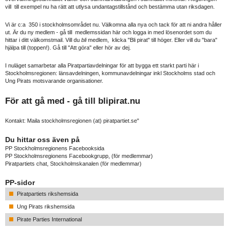
vill till exempel nu ha rätt att utlysa undantagstillstånd och bestämma utan riksdagen.
Vi är c:a 350 i stockholmsområdet nu. Välkomna alla nya och tack för att ni andra håller
ut. Är du ny medlem - gå till medlemssidan här och logga in med lösenordet som du
hittar i ditt välkomstmail. Vill du
bli
medlem, klicka "Bli pirat" till höger. Eller vill du "bara"
hjälpa till (toppen!). Gå till "Att göra" eller hör av dej.
I nuläget samarbetar alla Piratpartiavdelningar för att bygga ett starkt parti här i
Stockholmsregionen: länsavdelningen, kommunavdelningar inkl Stockholms stad och
Ung Pirats motsvarande organisationer.
För att gå med - gå till
blipirat.nu
Kontakt: Maila stockholmsregionen (at) piratpartiet.se"
Du hittar oss även på
PP Stockholmsregionens Facebooksida
PP Stockholmsregionens Facebookgrupp
, (för medlemmar)
Piratpartiets chat, Stockholmskanalen
(för medlemmar)
PP-sidor
Piratpartiets rikshemsida
Ung Pirats rikshemsida
Pirate Parties International