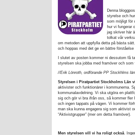
Denna bloggpos
styrelse och hur
som möjligt för
hur vi fungerar 
jag skriver här
tolkat vår verks
om metoden att uppfylla detta på bästa sätt. 
och hoppas med det ge en bättre förståelse 
I slutet av posten kommer ni dessutom få ta
styrelsen ska jobba med framöver och som v
//Erik Lönroth, ordförande PP Stockhlms län
Styrelsen i Piratpartiet Stockholms Län v
aktivister och funktionärer i kommunerna. Sp
kommunalavdelning. Vi ska utgöra en plattfo
sig och gör vi bra ifrån oss, så kommer fler
och ingen tappats på vägen. Vi kommer förh
man ska kunna engagera sig som aktivist ock
“Aktivistgrupper” (mer om detta framöver).
Men styrelsen vill vi ha roligt också
. Inge