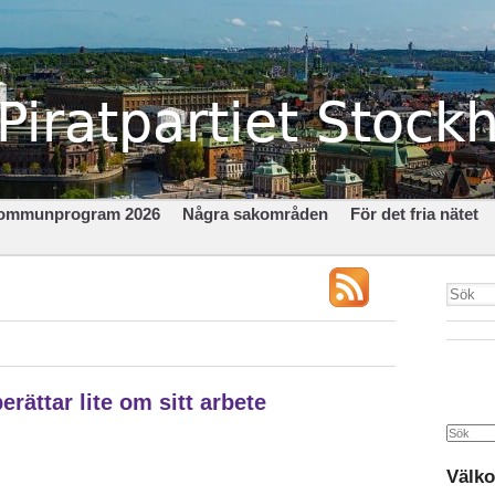
ommunprogram 2026
Några sakområden
För det fria nätet
rättar lite om sitt arbete
Search
Välko