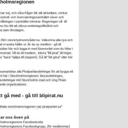
kholmsregionen
mar sej, och våra frågor blir allt aktuellare, verkar
 kontroll- och övervakningssamhället växer och
lningen i samhället minskar. Regeringen vill till
u ha rätt att utlysa undantagstillstånd och
 utan riksdagen.
a 350 i stockholmsområdet nu. Välkomna alla nya och
att ni andra håller ut. Är du ny medlem - gå till
idan här och logga in med lösenordet som du hittar i
mstmail. Vill du
bli
medlem, klicka "Bli pirat" till höger.
 du "bara" hjälpa till (toppen!). Gå till "Att göra" eller hör
 samarbetar alla Piratpartiavdelningar för att bygga ett
rti här i Stockholmsregionen: länsavdelningen,
delningar inkl Stockholms stad och Ung Pirats
nde organisationer.
tt gå med - gå till
blipirat.nu
Maila stockholmsregionen (at) piratpartiet.se"
tar oss även på
kholmsregionens Facebooksida
kholmsregionens Facebookgrupp
, (för medlemmar)