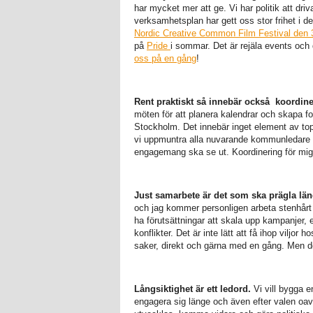
har mycket mer att ge. Vi har politik att dri
verksamhetsplan har gett oss stor frihet i
Nordic Creative Common Film Festival den 
på
Pride
i sommar. Det är rejäla events och 
oss på en gång
!
Rent praktiskt så innebär också koordin
möten för att planera kalendrar och skapa for
Stockholm. Det innebär inget element av topp
vi uppmuntra alla nuvarande kommunledare oc
engagemang ska se ut. Koordinering för mig 
Just samarbete är det som ska prägla län
och jag kommer personligen arbeta stenhår
ha förutsättningar att skala upp kampanjer, 
konflikter. Det är inte lätt att få ihop viljor
saker, direkt och gärna med en gång. Men de
Långsiktighet är ett ledord.
Vi vill bygga 
engagera sig länge och även efter valen oavs