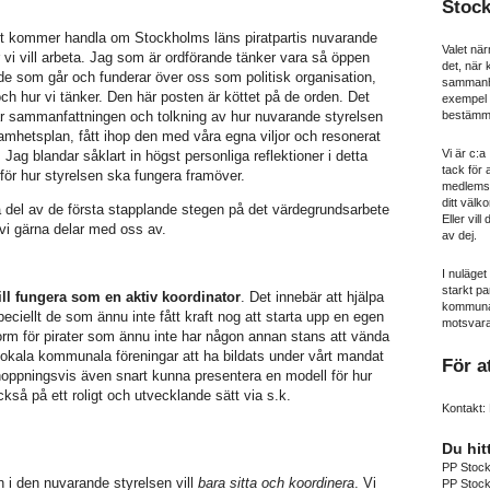
Stoc
t kommer handla om Stockholms läns piratpartis nuvarande
Valet när
 vi vill arbeta. Jag som är ordförande tänker vara så öppen
det, när
 de som går och funderar över oss som politisk organisation,
sammanhål
och hur vi tänker. Den här posten är köttet på de orden. Det
exempel n
bestämma
 är sammanfattningen och tolkning av hur nuvarande styrelsen
amhetsplan, fått ihop den med våra egna viljor och resonerat
Vi är c:
Jag blandar såklart in högst personliga reflektioner i detta
tack för 
för hur styrelsen ska fungera framöver.
medlemss
ditt välko
 del av de första stapplande stegen på det värdegrundsarbete
Eller vill
i gärna delar med oss av.
av dej.
I nuläget
starkt pa
ill fungera som en aktiv koordinator
. Det innebär att hjälpa
kommunav
eciellt de som ännu inte fått kraft nog att starta upp en egen
motsvara
rm för pirater som ännu inte har någon annan stans att vända
 lokala kommunala föreningar att ha bildats under vårt mandat
För a
oppningsvis även snart kunna presentera en modell för hur
så på ett roligt och utvecklande sätt via s.k.
Kontakt: 
Du hit
PP Stoc
n i den nuvarande styrelsen vill
bara sitta och koordinera
. Vi
PP Stoc