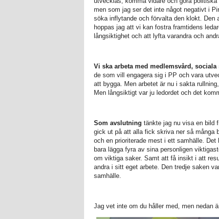
utvecklas, komma vidare och göra politiska kar
men som jag ser det inte något negativt i Pira
söka inflytande och förvalta den klokt. Den
hoppas jag att vi kan fostra framtidens led
långsiktighet och att lyfta varandra och andr
Vi ska arbeta med medlemsvård, social
de som vill engagera sig i PP och vara utveck
att bygga. Men arbetet är nu i sakta rullning, 
Men långsiktigt var ju ledordet och det komm
Som avslutning
tänkte jag nu visa en bild
gick ut på att alla fick skriva ner så mång
och en prioriterade mest i ett samhälle. Det
bara lägga fyra av sina personligen viktigas
om viktiga saker. Samt att få insikt i att res
andra i sitt eget arbete. Den tredje saken var a
samhälle.
Jag vet inte om du håller med, men nedan är