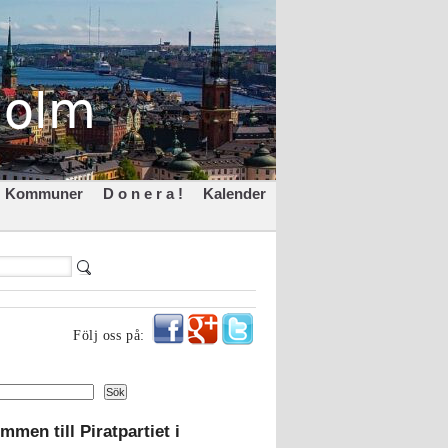
Kommuner
D o n e r a !
Kalender
Följ oss på:
Sök
mmen till Piratpartiet i