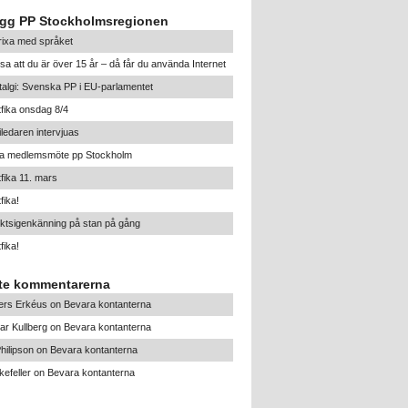
ägg PP Stockholmsregionen
trixa med språket
sa att du är över 15 år – då får du använda Internet
algi: Svenska PP i EU-parlamentet
tfika onsdag 8/4
iledaren intervjuas
ra medlemsmöte pp Stockholm
tfika 11. mars
fika!
ktsigenkänning på stan på gång
fika!
te kommentarerna
ers Erkéus
on
Bevara kontanterna
ar Kullberg
on
Bevara kontanterna
hilipson
on
Bevara kontanterna
efeller
on
Bevara kontanterna