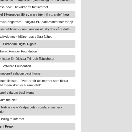
ss now – bevakar ett fritt internet
kel 19-gruppen (försvarar rätten till yttrandefrihet)
stian Engström – tidigare EU-parlamentariker för pp
inspektionen – med ansvar att skydda våra data
skydd.net – hjälper oss säkra Nätet
 – European Digital Rights
tronic Frontier Foundation
ningen för Digitala Fri- och Rättigheter
 Software Foundation
rnationell sida om basinkomst
rnetstiftelsen – "verkar för ett internet som bidrar
t till människan och samhället"
onell sida om basinkomst
aim the Net
 Falkvinge – Piratpartiets grundare, numera
nde
 killing th Internet
ent Freak