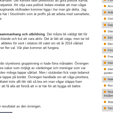
riärer. Det kanske låter pretentiöst att göra politisk karriär,
tpartiet. Att vilja vara politisk ledare innebär att man vågar
Acce
 avgörande skillnaden kommer ligga i
hur
man gör detta. Jag
Arti
are här i Stockholm som är proffs på att arbeta med samarbete,
a.
Chri
Data
Data
a sammanhang och utbildning
. Det måste bli väldigt lätt för
Edri
lande och kul att vara aktiv. Det är lätt att säga, men tar tid
alldeles för sent i relation till valet om ett år 2014 såklart.
Elec
er fler val. Vår plan kommer att fungera.
Före
Free
Inte
 från styrelsens gruppövning vi hade förra månaden. Övningen
a bra saker som möjligt av värderingar och meningar som var
Inte
 blev många lappar såklart. Men i slutändan fick varje ledamot
positiv
te lappar på bordet. Övningen handlade om att våga prioritera,
Nati
ultatet trots allt blir rätt så bra om man vågar släppa fram
Recl
tt få alla att förstå att vi är här för att bygga ett bättre
Rick
friståe
Stop
 resultatet av den övningen.
Torr