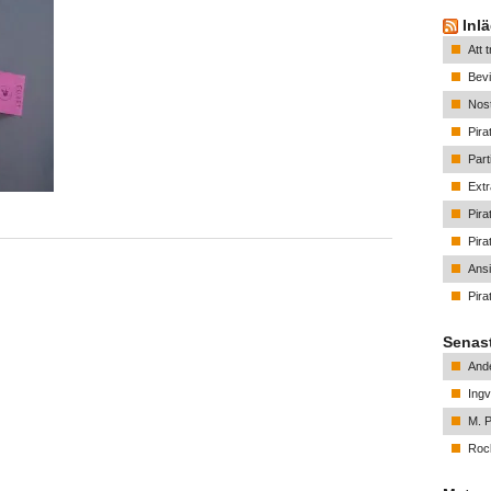
Inl
Att 
Bevi
Nost
Pira
Part
Ext
Pira
Pirat
Ansi
Pirat
Senas
And
Ingv
M. P
Rock