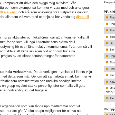
Piratpar
va, kampanjer att driva och bygga rolig aktivism. Vår
 detta och som exempel så kommer vi vara med och arrangera
PP-sid
30:e augusti
och stå som ansvariga för Piratpartiets närvaro
där alla som vill vara med och hjälpa bör vända sig
direkt till
Pira
Ung 
Pira
Euro
ering
av aktivister och lokalföreningar att vi kommer kalla till
um för de som vill ingå i piratrörelsens aktiva del i
Om p
styrning för oss i länet relativt kommunerna. Tvärt om så vill
Stor
h aktiva att bilda sin egen bild och form hur sina
präglas av att skapa förutsättningar för samarbete.
Ung 
Slu
Pira
ets hela verksamhet.
Det är verkligen styrelsens i länets vilja
Patr
t med detta som mål. Genom att samarbeta smart, kommer vi
effektivisera administration och undvika onödiga interna
Kata
 hos en grupp mycket starka personligheter som alla vill göra
Mass
t är nödvändigt att det fungerar.
okt 22
Patr
en organisation som kan fånga upp medlemmar som vill
Blogga
ett hur det går. Vi ska skapa möjligheter för aktiva att
5-ju