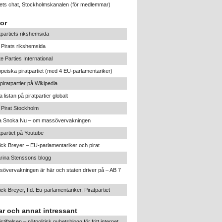
tiets chat, Stockholmskanalen
(för medlemmar)
or
tpartiets rikshemsida
Pirats rikshemsida
te Parties International
peiska piratpartiet (med 4 EU-parlamentariker)
iratpartier på Wikipedia
a listan på piratpartier globalt
Pirat Stockholm
ta Snoka Nu – om massövervakningen
tpartiet på Youtube
ick Breyer – EU-parlamentariker och pirat
rina Stenssons blogg
övervakningen är här och staten driver på – AB 7
ick Breyer, f.d. Eu-parlamentariker, Piratpartiet
r och annat intressant
listiftelsen – nätpolitisk nyhetsblogg för fritt internet