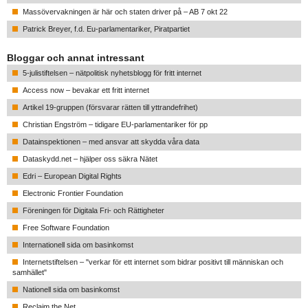
Massövervakningen är här och staten driver på – AB 7 okt 22
Patrick Breyer, f.d. Eu-parlamentariker, Piratpartiet
Bloggar och annat intressant
5-julistiftelsen – nätpolitisk nyhetsblogg för fritt internet
Access now – bevakar ett fritt internet
Artikel 19-gruppen (försvarar rätten till yttrandefrihet)
Christian Engström – tidigare EU-parlamentariker för pp
Datainspektionen – med ansvar att skydda våra data
Dataskydd.net – hjälper oss säkra Nätet
Edri – European Digital Rights
Electronic Frontier Foundation
Föreningen för Digitala Fri- och Rättigheter
Free Software Foundation
Internationell sida om basinkomst
Internetstiftelsen – "verkar för ett internet som bidrar positivt till människan och
samhället"
Nationell sida om basinkomst
Reclaim the Net