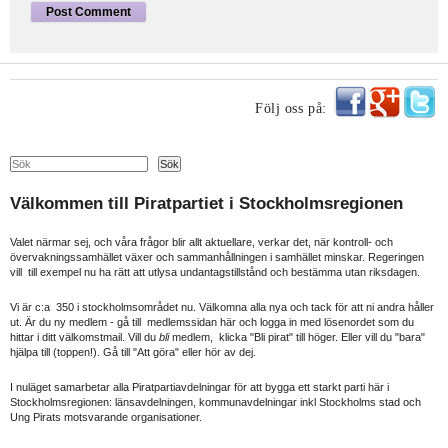
Följ oss på:
Search
Sök
Välkommen till Piratpartiet i Stockholmsregionen
Valet närmar sej, och våra frågor blir allt aktuellare, verkar det, när kontroll- och
övervakningssamhället växer och sammanhållningen i samhället minskar. Regeringen
vill till exempel nu ha rätt att utlysa undantagstillstånd och bestämma utan riksdagen.
Vi är c:a 350 i stockholmsområdet nu. Välkomna alla nya och tack för att ni andra håller
ut. Är du ny medlem - gå till medlemssidan här och logga in med lösenordet som du
hittar i ditt välkomstmail. Vill du
bli
medlem, klicka "Bli pirat" till höger. Eller vill du "bara"
hjälpa till (toppen!). Gå till "Att göra" eller hör av dej.
I nuläget samarbetar alla Piratpartiavdelningar för att bygga ett starkt parti här i
Stockholmsregionen: länsavdelningen, kommunavdelningar inkl Stockholms stad och
Ung Pirats motsvarande organisationer.