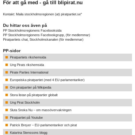
För att gå med - gå till
blipirat.nu
Kontakt: Maila stockholmsregionen (at) piratpartiet.se"
Du hittar oss även på
PP Stockholmsregionens Facebooksida
PP Stockholmsregionens Facebookgrupp
, (för medlemmar)
Piratpartiets chat, Stockholmskanalen
(för medlemmar)
PP-sidor
Piratpartiets rikshemsida
Ung Pirats rikshemsida
Pirate Parties International
Europeiska piratpartiet (med 4 EU-parlamentariker)
Om piratpartier på Wikipedia
Stora listan på piratpartier globalt
Ung Pirat Stockholm
Sluta Snoka Nu – om massövervakningen
Piratpartiet på Youtube
Patrick Breyer – EU-parlamentariker och pirat
Katarina Stenssons blogg