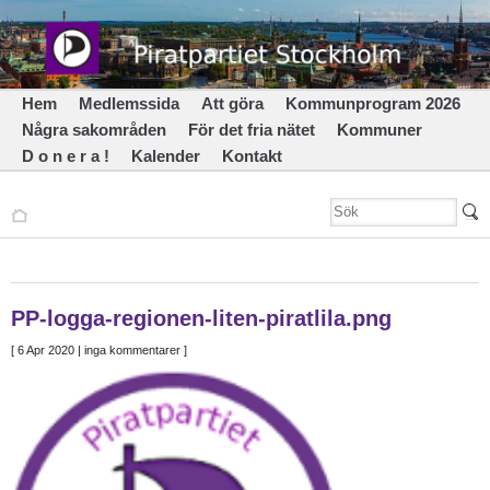
Hem
Medlemssida
Att göra
Kommunprogram 2026
Några sakområden
För det fria nätet
Kommuner
D o n e r a !
Kalender
Kontakt
PP-logga-regionen-liten-piratlila.png
[
6 Apr 2020
| inga kommentarer ]