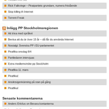
Rick Falkvinge – Piratpartiets grundare, numera fristående
Stop killing th Internet
Torrent Freak
Inlägg PP Stockholmsregionen
Att trixa med språket
Bevisa att du är över 15 år – då får du använda Internet
Nostalgi: Svenska PP i EU-parlamentet
Piratfika onsdag 8/4
Partiledaren intervjuas
Extra medlemsmöte pp Stockholm
Piratfika 11. mars
Piratfika!
Ansiktsigenkänning på stan på gång
Piratfika!
Senaste kommentarerna
Anders Erkéus
on
Bevara kontanterna