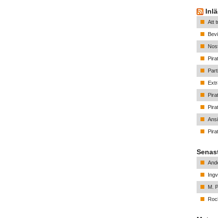
Inl
Att 
Bevi
Nost
Pira
Part
Ext
Pira
Pirat
Ansi
Pirat
Senas
And
Ingv
M. P
Rock