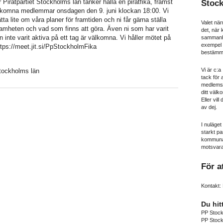
ör Piratpartiet Stockholms län tänker hålla en piratfika, främst
Stoc
llkomna medlemmar onsdagen den 9. juni klockan 18:00. Vi
ta lite om våra planer för framtiden och ni får gärna ställa
Valet när
amheten och vad som finns att göra. Även ni som har varit
det, när
 inte varit aktiva på ett tag är välkomna. Vi håller mötet på
sammanhål
exempel n
 https://meet.jit.si/PpStockholmFika
bestämma
Vi är c:
Stockholms län
tack för 
medlemss
ditt välko
Eller vill
av dej.
I nuläget
starkt pa
kommunav
motsvara
För a
Kontakt: 
Du hit
PP Stoc
PP Stoc