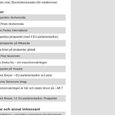
tiets chat, Stockholmskanalen
(för medlemmar)
or
tpartiets rikshemsida
Pirats rikshemsida
te Parties International
peiska piratpartiet (med 4 EU-parlamentariker)
iratpartier på Wikipedia
a listan på piratpartier globalt
Pirat Stockholm
ta Snoka Nu – om massövervakningen
tpartiet på Youtube
ick Breyer – EU-parlamentariker och pirat
rina Stenssons blogg
övervakningen är här och staten driver på – AB 7
ick Breyer, f.d. Eu-parlamentariker, Piratpartiet
r och annat intressant
listiftelsen – nätpolitisk nyhetsblogg för fritt internet