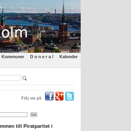
Kommuner
D o n e r a !
Kalender
Följ oss på:
Sök
mmen till Piratpartiet i