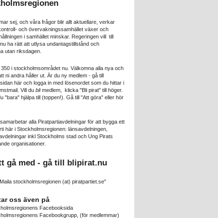
kholmsregionen
mar sej, och våra frågor blir allt aktuellare, verkar
 kontroll- och övervakningssamhället växer och
lningen i samhället minskar. Regeringen vill till
u ha rätt att utlysa undantagstillstånd och
 utan riksdagen.
a 350 i stockholmsområdet nu. Välkomna alla nya och
att ni andra håller ut. Är du ny medlem - gå till
idan här och logga in med lösenordet som du hittar i
mstmail. Vill du
bli
medlem, klicka "Bli pirat" till höger.
 du "bara" hjälpa till (toppen!). Gå till "Att göra" eller hör
 samarbetar alla Piratpartiavdelningar för att bygga ett
rti här i Stockholmsregionen: länsavdelningen,
delningar inkl Stockholms stad och Ung Pirats
nde organisationer.
tt gå med - gå till
blipirat.nu
Maila stockholmsregionen (at) piratpartiet.se"
tar oss även på
kholmsregionens Facebooksida
kholmsregionens Facebookgrupp
, (för medlemmar)