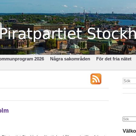
ommunprogram 2026
Några sakområden
För det fria nätet
holm
Search
Välko