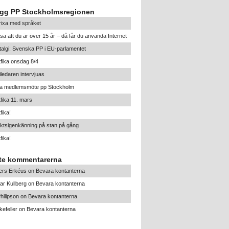
ägg PP Stockholmsregionen
trixa med språket
sa att du är över 15 år – då får du använda Internet
algi: Svenska PP i EU-parlamentet
tfika onsdag 8/4
iledaren intervjuas
ra medlemsmöte pp Stockholm
tfika 11. mars
fika!
ktsigenkänning på stan på gång
fika!
te kommentarerna
ers Erkéus
on
Bevara kontanterna
ar Kullberg
on
Bevara kontanterna
hilipson
on
Bevara kontanterna
efeller
on
Bevara kontanterna