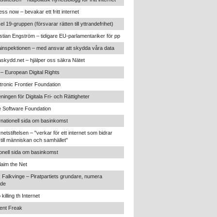
ss now – bevakar ett fritt internet
kel 19-gruppen (försvarar rätten till yttrandefrihet)
stian Engström – tidigare EU-parlamentariker för pp
inspektionen – med ansvar att skydda våra data
skydd.net – hjälper oss säkra Nätet
 – European Digital Rights
tronic Frontier Foundation
ningen för Digitala Fri- och Rättigheter
 Software Foundation
rnationell sida om basinkomst
rnetstiftelsen – "verkar för ett internet som bidrar
t till människan och samhället"
onell sida om basinkomst
aim the Net
 Falkvinge – Piratpartiets grundare, numera
nde
 killing th Internet
ent Freak