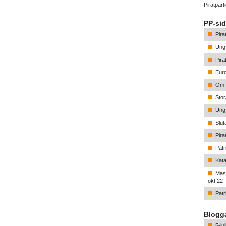
Piratpar
PP-sid
Pira
Ung 
Pira
Euro
Om p
Stor
Ung 
Slu
Pira
Patr
Kata
Mass
okt 22
Patr
Blogga
5-ju