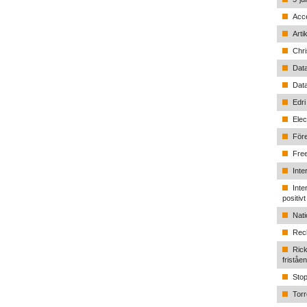
Acce
Arti
Chri
Data
Data
Edri
Elec
Före
Free
Inte
Inte
positiv
Nati
Recl
Rick
friståe
Stop
Torr