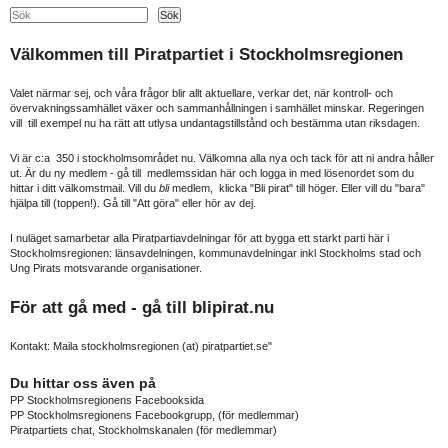
Search
Sök
Välkommen till Piratpartiet i Stockholmsregionen
Valet närmar sej, och våra frågor blir allt aktuellare, verkar det, när kontroll- och
övervakningssamhället växer och sammanhållningen i samhället minskar. Regeringen
vill till exempel nu ha rätt att utlysa undantagstillstånd och bestämma utan riksdagen.
Vi är c:a 350 i stockholmsområdet nu. Välkomna alla nya och tack för att ni andra håller
ut. Är du ny medlem - gå till medlemssidan här och logga in med lösenordet som du
hittar i ditt välkomstmail. Vill du
bli
medlem, klicka "Bli pirat" till höger. Eller vill du "bara"
hjälpa till (toppen!). Gå till "Att göra" eller hör av dej.
I nuläget samarbetar alla Piratpartiavdelningar för att bygga ett starkt parti här i
Stockholmsregionen: länsavdelningen, kommunavdelningar inkl Stockholms stad och
Ung Pirats motsvarande organisationer.
För att gå med - gå till
blipirat.nu
Kontakt: Maila stockholmsregionen (at) piratpartiet.se"
Du hittar oss även på
PP Stockholmsregionens Facebooksida
PP Stockholmsregionens Facebookgrupp
, (för medlemmar)
Piratpartiets chat, Stockholmskanalen
(för medlemmar)