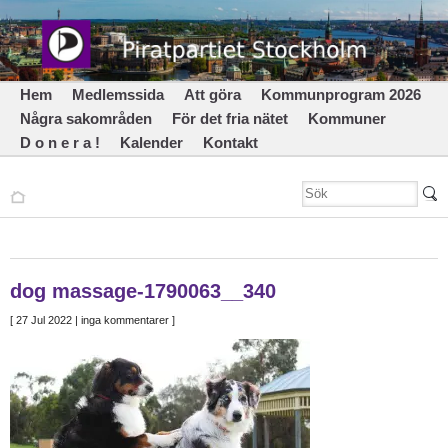
Hem
Medlemssida
Att göra
Kommunprogram 2026
Några sakområden
För det fria nätet
Kommuner
D o n e r a !
Kalender
Kontakt
dog massage-1790063__340
[
27 Jul 2022
| inga kommentarer ]