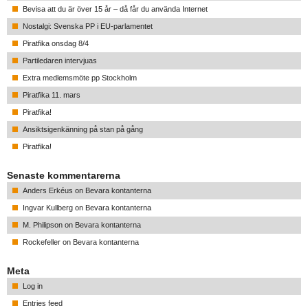
Bevisa att du är över 15 år – då får du använda Internet
Nostalgi: Svenska PP i EU-parlamentet
Piratfika onsdag 8/4
Partiledaren intervjuas
Extra medlemsmöte pp Stockholm
Piratfika 11. mars
Piratfika!
Ansiktsigenkänning på stan på gång
Piratfika!
Senaste kommentarerna
Anders Erkéus
on
Bevara kontanterna
Ingvar Kullberg
on
Bevara kontanterna
M. Philipson
on
Bevara kontanterna
Rockefeller
on
Bevara kontanterna
Meta
Log in
Entries feed