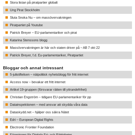
Stora listan på piratpartier globalt
Ung Pirat Stockholm
Sluta Snoka Nu – om massövervakningen
Piratpartiet på Youtube
Patrick Breyer – EU-parlamentariker och pirat
Katarina Stenssons blogg
Massövervakningen är här och staten driver på – AB 7 okt 22
Patrick Breyer, f.d. Eu-parlamentariker, Piratpartiet
Bloggar och annat intressant
5-julistiftelsen – nätpolitisk nyhetsblogg för fritt internet
Access now – bevakar ett fritt internet
Artikel 19-gruppen (försvarar rätten till yttrandefrihet)
Christian Engström – tidigare EU-parlamentariker för pp
Datainspektionen – med ansvar att skydda våra data
Dataskydd.net – hjälper oss säkra Nätet
Edri – European Digital Rights
Electronic Frontier Foundation
Föreningen för Digitala Fri- och Rättigheter