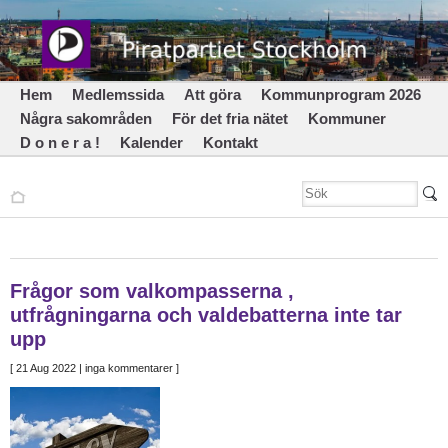
Hem
Medlemssida
Att göra
Kommunprogram 2026
Några sakområden
För det fria nätet
Kommuner
D o n e r a !
Kalender
Kontakt
Frågor som valkompasserna ,
utfrågningarna och valdebatterna inte tar
upp
[
21 Aug 2022
| inga kommentarer ]