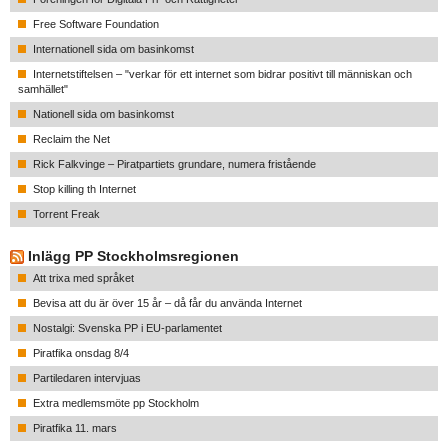
Free Software Foundation
Internationell sida om basinkomst
Internetstiftelsen – "verkar för ett internet som bidrar positivt till människan och
samhället"
Nationell sida om basinkomst
Reclaim the Net
Rick Falkvinge – Piratpartiets grundare, numera fristående
Stop killing th Internet
Torrent Freak
Inlägg PP Stockholmsregionen
Att trixa med språket
Bevisa att du är över 15 år – då får du använda Internet
Nostalgi: Svenska PP i EU-parlamentet
Piratfika onsdag 8/4
Partiledaren intervjuas
Extra medlemsmöte pp Stockholm
Piratfika 11. mars