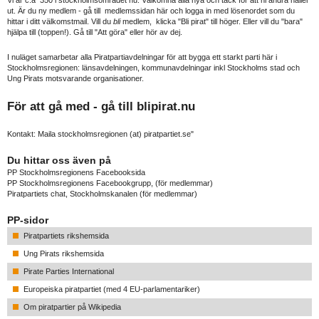
Vi är c:a 350 i stockholmsområdet nu. Välkomna alla nya och tack för att ni andra håller
ut. Är du ny medlem - gå till medlemssidan här och logga in med lösenordet som du
hittar i ditt välkomstmail. Vill du
bli
medlem, klicka "Bli pirat" till höger. Eller vill du "bara"
hjälpa till (toppen!). Gå till "Att göra" eller hör av dej.
I nuläget samarbetar alla Piratpartiavdelningar för att bygga ett starkt parti här i
Stockholmsregionen: länsavdelningen, kommunavdelningar inkl Stockholms stad och
Ung Pirats motsvarande organisationer.
För att gå med - gå till
blipirat.nu
Kontakt: Maila stockholmsregionen (at) piratpartiet.se"
Du hittar oss även på
PP Stockholmsregionens Facebooksida
PP Stockholmsregionens Facebookgrupp
, (för medlemmar)
Piratpartiets chat, Stockholmskanalen
(för medlemmar)
PP-sidor
Piratpartiets rikshemsida
Ung Pirats rikshemsida
Pirate Parties International
Europeiska piratpartiet (med 4 EU-parlamentariker)
Om piratpartier på Wikipedia