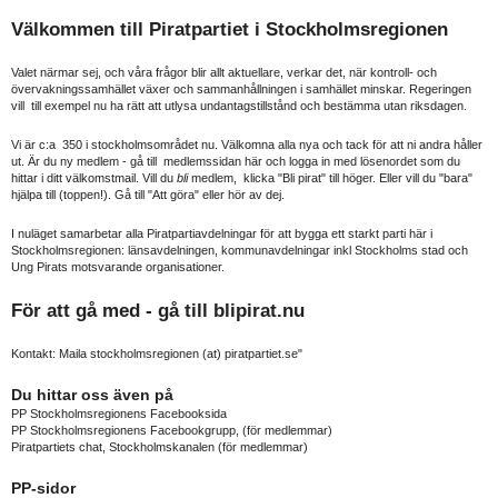
Välkommen till Piratpartiet i Stockholmsregionen
Valet närmar sej, och våra frågor blir allt aktuellare, verkar det, när kontroll- och
övervakningssamhället växer och sammanhållningen i samhället minskar. Regeringen
vill till exempel nu ha rätt att utlysa undantagstillstånd och bestämma utan riksdagen.
Vi är c:a 350 i stockholmsområdet nu. Välkomna alla nya och tack för att ni andra håller
ut. Är du ny medlem - gå till medlemssidan här och logga in med lösenordet som du
hittar i ditt välkomstmail. Vill du
bli
medlem, klicka "Bli pirat" till höger. Eller vill du "bara"
hjälpa till (toppen!). Gå till "Att göra" eller hör av dej.
I nuläget samarbetar alla Piratpartiavdelningar för att bygga ett starkt parti här i
Stockholmsregionen: länsavdelningen, kommunavdelningar inkl Stockholms stad och
Ung Pirats motsvarande organisationer.
För att gå med - gå till
blipirat.nu
Kontakt: Maila stockholmsregionen (at) piratpartiet.se"
Du hittar oss även på
PP Stockholmsregionens Facebooksida
PP Stockholmsregionens Facebookgrupp
, (för medlemmar)
Piratpartiets chat, Stockholmskanalen
(för medlemmar)
PP-sidor