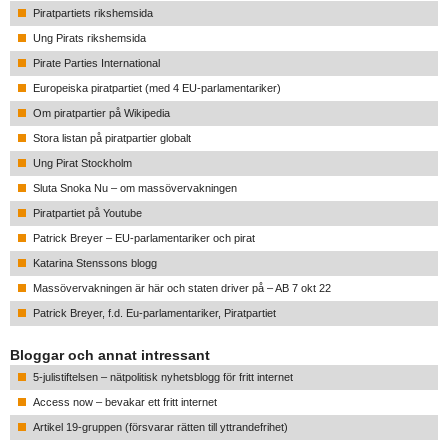
Piratpartiets rikshemsida
Ung Pirats rikshemsida
Pirate Parties International
Europeiska piratpartiet (med 4 EU-parlamentariker)
Om piratpartier på Wikipedia
Stora listan på piratpartier globalt
Ung Pirat Stockholm
Sluta Snoka Nu – om massövervakningen
Piratpartiet på Youtube
Patrick Breyer – EU-parlamentariker och pirat
Katarina Stenssons blogg
Massövervakningen är här och staten driver på – AB 7 okt 22
Patrick Breyer, f.d. Eu-parlamentariker, Piratpartiet
Bloggar och annat intressant
5-julistiftelsen – nätpolitisk nyhetsblogg för fritt internet
Access now – bevakar ett fritt internet
Artikel 19-gruppen (försvarar rätten till yttrandefrihet)