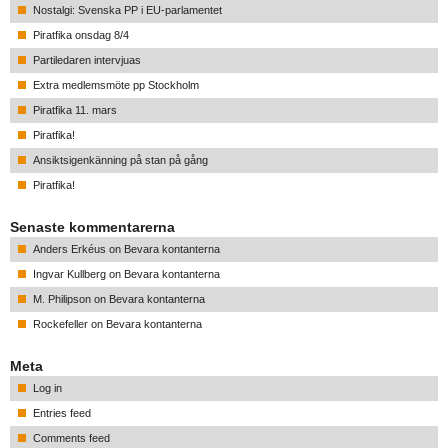
Nostalgi: Svenska PP i EU-parlamentet
Piratfika onsdag 8/4
Partiledaren intervjuas
Extra medlemsmöte pp Stockholm
Piratfika 11. mars
Piratfika!
Ansiktsigenkänning på stan på gång
Piratfika!
Senaste kommentarerna
Anders Erkéus
on
Bevara kontanterna
Ingvar Kullberg
on
Bevara kontanterna
M. Philipson
on
Bevara kontanterna
Rockefeller
on
Bevara kontanterna
Meta
Log in
Entries feed
Comments feed