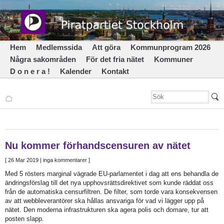
Hem
Medlemssida
Att göra
Kommunprogram 2026
Några sakområden
För det fria nätet
Kommuner
D o n e r a !
Kalender
Kontakt
Nu kommer förhandscensuren av nätet
[
26 Mar 2019
| inga kommentarer ]
Med 5 rösters marginal vägrade EU-parlamentet i dag att ens behandla de
ändringsförslag till det nya upphovsrättsdirektivet som kunde räddat oss
från de automatiska censurfiltren. De filter, som torde vara konsekvensen
av att webbleverantörer ska hållas ansvariga för vad vi lägger upp på
nätet. Den moderna infrastrukturen ska agera polis och domare, tur att
posten slapp.