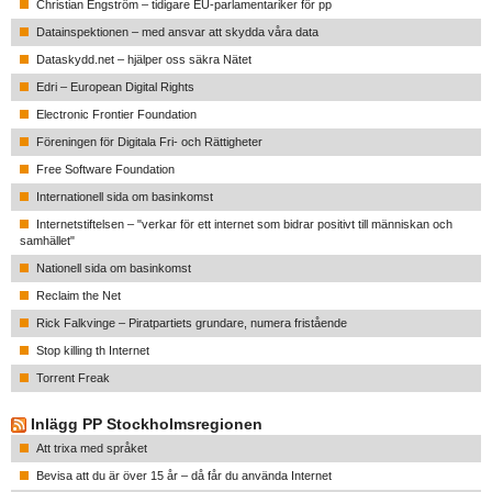
Christian Engström – tidigare EU-parlamentariker för pp
Datainspektionen – med ansvar att skydda våra data
Dataskydd.net – hjälper oss säkra Nätet
Edri – European Digital Rights
Electronic Frontier Foundation
Föreningen för Digitala Fri- och Rättigheter
Free Software Foundation
Internationell sida om basinkomst
Internetstiftelsen – "verkar för ett internet som bidrar positivt till människan och
samhället"
Nationell sida om basinkomst
Reclaim the Net
Rick Falkvinge – Piratpartiets grundare, numera fristående
Stop killing th Internet
Torrent Freak
Inlägg PP Stockholmsregionen
Att trixa med språket
Bevisa att du är över 15 år – då får du använda Internet