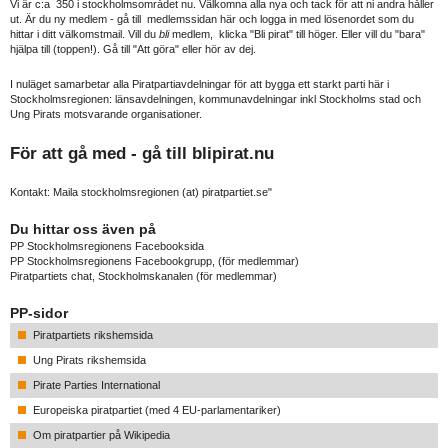
Vi är c:a 350 i stockholmsområdet nu. Välkomna alla nya och tack för att ni andra håller
ut. Är du ny medlem - gå till medlemssidan här och logga in med lösenordet som du
hittar i ditt välkomstmail. Vill du
bli
medlem, klicka "Bli pirat" till höger. Eller vill du "bara"
hjälpa till (toppen!). Gå till "Att göra" eller hör av dej.
I nuläget samarbetar alla Piratpartiavdelningar för att bygga ett starkt parti här i
Stockholmsregionen: länsavdelningen, kommunavdelningar inkl Stockholms stad och
Ung Pirats motsvarande organisationer.
För att gå med - gå till
blipirat.nu
Kontakt: Maila stockholmsregionen (at) piratpartiet.se"
Du hittar oss även på
PP Stockholmsregionens Facebooksida
PP Stockholmsregionens Facebookgrupp
, (för medlemmar)
Piratpartiets chat, Stockholmskanalen
(för medlemmar)
PP-sidor
Piratpartiets rikshemsida
Ung Pirats rikshemsida
Pirate Parties International
Europeiska piratpartiet (med 4 EU-parlamentariker)
Om piratpartier på Wikipedia