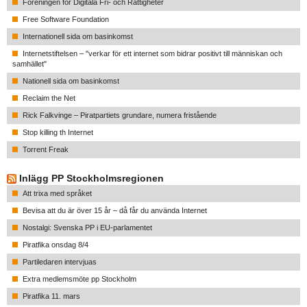
Föreningen för Digitala Fri- och Rättigheter
Free Software Foundation
Internationell sida om basinkomst
Internetstiftelsen – "verkar för ett internet som bidrar positivt till människan och
samhället"
Nationell sida om basinkomst
Reclaim the Net
Rick Falkvinge – Piratpartiets grundare, numera fristående
Stop killing th Internet
Torrent Freak
Inlägg PP Stockholmsregionen
Att trixa med språket
Bevisa att du är över 15 år – då får du använda Internet
Nostalgi: Svenska PP i EU-parlamentet
Piratfika onsdag 8/4
Partiledaren intervjuas
Extra medlemsmöte pp Stockholm
Piratfika 11. mars