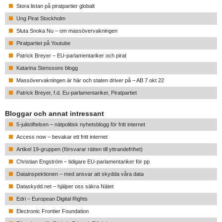
Stora listan på piratpartier globalt
Ung Pirat Stockholm
Sluta Snoka Nu – om massövervakningen
Piratpartiet på Youtube
Patrick Breyer – EU-parlamentariker och pirat
Katarina Stenssons blogg
Massövervakningen är här och staten driver på – AB 7 okt 22
Patrick Breyer, f.d. Eu-parlamentariker, Piratpartiet
Bloggar och annat intressant
5-julistiftelsen – nätpolitisk nyhetsblogg för fritt internet
Access now – bevakar ett fritt internet
Artikel 19-gruppen (försvarar rätten till yttrandefrihet)
Christian Engström – tidigare EU-parlamentariker för pp
Datainspektionen – med ansvar att skydda våra data
Dataskydd.net – hjälper oss säkra Nätet
Edri – European Digital Rights
Electronic Frontier Foundation