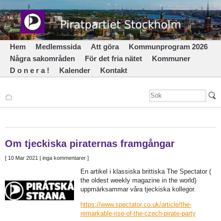
Hem
Medlemssida
Att göra
Kommunprogram 2026
Några sakområden
För det fria nätet
Kommuner
D o n e r a !
Kalender
Kontakt
Om tjeckiska piraternas framgångar
[
10 Mar 2021
| inga kommentarer ]
En artikel i klassiska brittiska The Spectator (
the oldest weekly magazine in the world)
uppmärksammar våra tjeckiska kollegor.
https://www.spectator.co.uk/article/the-
remarkable-rise-of-the-czech-pirate-party