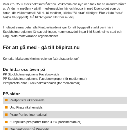
Vi är c:a 350 i stockholmsområdet nu. Välkomna alla nya och tack för att ni andra håller
ut. Är du ny medlem - gå till medlemssidan här och logga in med lösenordet som du
hittar i ditt välkomstmail. Vill du
bli
medlem, klicka "Bli pirat" till höger. Eller vill du "bara"
hjälpa till (toppen!). Gå till "Att göra" eller hör av dej.
I nuläget samarbetar alla Piratpartiavdelningar för att bygga ett starkt parti här i
Stockholmsregionen: länsavdelningen, kommunavdelningar inkl Stockholms stad och
Ung Pirats motsvarande organisationer.
För att gå med - gå till
blipirat.nu
Kontakt: Maila stockholmsregionen (at) piratpartiet.se"
Du hittar oss även på
PP Stockholmsregionens Facebooksida
PP Stockholmsregionens Facebookgrupp
, (för medlemmar)
Piratpartiets chat, Stockholmskanalen
(för medlemmar)
PP-sidor
Piratpartiets rikshemsida
Ung Pirats rikshemsida
Pirate Parties International
Europeiska piratpartiet (med 4 EU-parlamentariker)
Om piratpartier på Wikipedia