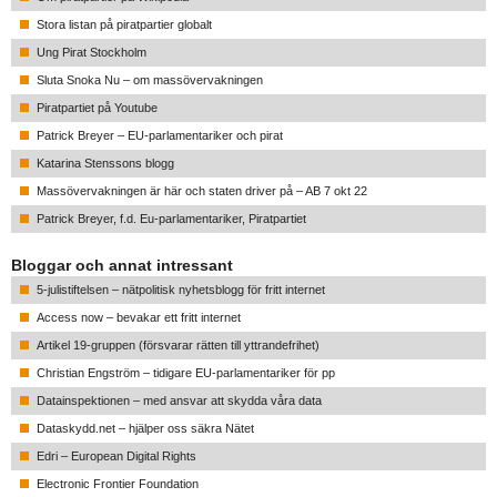
Stora listan på piratpartier globalt
Ung Pirat Stockholm
Sluta Snoka Nu – om massövervakningen
Piratpartiet på Youtube
Patrick Breyer – EU-parlamentariker och pirat
Katarina Stenssons blogg
Massövervakningen är här och staten driver på – AB 7 okt 22
Patrick Breyer, f.d. Eu-parlamentariker, Piratpartiet
Bloggar och annat intressant
5-julistiftelsen – nätpolitisk nyhetsblogg för fritt internet
Access now – bevakar ett fritt internet
Artikel 19-gruppen (försvarar rätten till yttrandefrihet)
Christian Engström – tidigare EU-parlamentariker för pp
Datainspektionen – med ansvar att skydda våra data
Dataskydd.net – hjälper oss säkra Nätet
Edri – European Digital Rights
Electronic Frontier Foundation