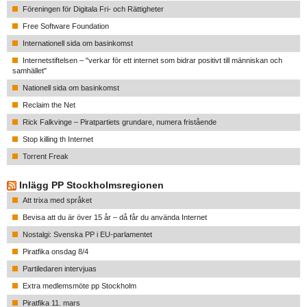
Föreningen för Digitala Fri- och Rättigheter
Free Software Foundation
Internationell sida om basinkomst
Internetstiftelsen – "verkar för ett internet som bidrar positivt till människan och
samhället"
Nationell sida om basinkomst
Reclaim the Net
Rick Falkvinge – Piratpartiets grundare, numera fristående
Stop killing th Internet
Torrent Freak
Inlägg PP Stockholmsregionen
Att trixa med språket
Bevisa att du är över 15 år – då får du använda Internet
Nostalgi: Svenska PP i EU-parlamentet
Piratfika onsdag 8/4
Partiledaren intervjuas
Extra medlemsmöte pp Stockholm
Piratfika 11. mars