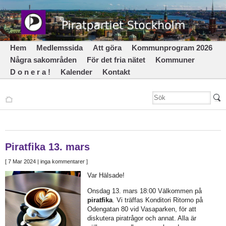
Hem
Medlemssida
Att göra
Kommunprogram 2026
Några sakområden
För det fria nätet
Kommuner
D o n e r a !
Kalender
Kontakt
Piratfika 13. mars
[
7 Mar 2024
| inga kommentarer ]
Var Hälsade!
Onsdag 13. mars 18:00 Välkommen på
piratfika
. Vi träffas Konditori Ritorno på
Odengatan 80 vid Vasaparken, för att
diskutera piratrågor och annat. Alla är