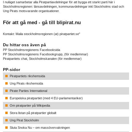
I nuläget samarbetar alla Piratpartiavdelningar för att bygga ett starkt parti här i
Stockholmsregionen: länsavdelningen, kommunavdelningar inkl Stockholms stad och
Ung Pirats motsvarande organisationer.
För att gå med - gå till
blipirat.nu
Kontakt: Maila stockholmsregionen (at) piratpartiet.se"
Du hittar oss även på
PP Stockholmsregionens Facebooksida
PP Stockholmsregionens Facebookgrupp
, (för medlemmar)
Piratpartiets chat, Stockholmskanalen
(för medlemmar)
PP-sidor
Piratpartiets rikshemsida
Ung Pirats rikshemsida
Pirate Parties International
Europeiska piratpartiet (med 4 EU-parlamentariker)
Om piratpartier på Wikipedia
Stora listan på piratpartier globalt
Ung Pirat Stockholm
Sluta Snoka Nu – om massövervakningen