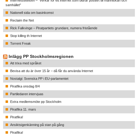
Internetstiftelsen – "verkar för ett internet som bidrar positivt till människan och
samhället"
Nationell sida om basinkomst
Reclaim the Net
Rick Falkvinge – Piratpartiets grundare, numera fristående
Stop killing th Internet
Torrent Freak
Inlägg PP Stockholmsregionen
Att trixa med språket
Bevisa att du är över 15 år – då får du använda Internet
Nostalgi: Svenska PP i EU-parlamentet
Piratfika onsdag 8/4
Partiledaren intervjuas
Extra medlemsmöte pp Stockholm
Piratfika 11. mars
Piratfika!
Ansiktsigenkänning på stan på gång
Piratfika!