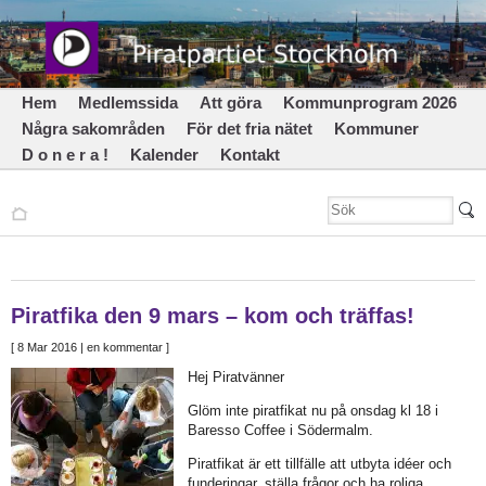
Hem
Medlemssida
Att göra
Kommunprogram 2026
Några sakområden
För det fria nätet
Kommuner
D o n e r a !
Kalender
Kontakt
Piratfika den 9 mars – kom och träffas!
[
8 Mar 2016
| en kommentar ]
Hej Piratvänner
Glöm inte piratfikat nu på onsdag kl 18 i
Baresso Coffee i Södermalm.
Piratfikat är ett tillfälle att utbyta idéer och
funderingar, ställa frågor och ha roliga