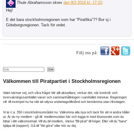
Thule Abrahamsson
skrev
den 9/3 2016 kl. 17:22
:
Hej!
E det bara stockholmsregionen som har “Piratfika”?? Bor sj i
Göteborgsregionen. Tack för ordet.
Följ oss på:
Search
Sök
Välkommen till Piratpartiet i Stockholmsregionen
Valet närmar sej, och våra frågor blir allt aktuellare, verkar det, när kontroll- och
övervakningssamhället växer och sammanhållningen i samhället minskar. Regeringen
vill till exempel nu ha rätt att utlysa undantagstillstånd och bestämma utan riksdagen.
Vi är c:a 350 i stockholmsområdet nu. Välkomna alla nya och tack för att ni andra håller
ut. Är du ny medlem - gå till medlemssidan här och logga in med lösenordet som du
hittar i ditt välkomstmail. Vill du
bli
medlem, klicka "Bli pirat" till höger. Eller vill du "bara"
hjälpa till (toppen!). Gå till "Att göra" eller hör av dej.