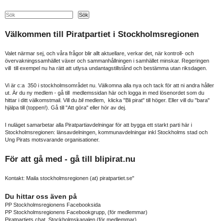
Search
Sök
Välkommen till Piratpartiet i Stockholmsregionen
Valet närmar sej, och våra frågor blir allt aktuellare, verkar det, när kontroll- och
övervakningssamhället växer och sammanhållningen i samhället minskar. Regeringen
vill till exempel nu ha rätt att utlysa undantagstillstånd och bestämma utan riksdagen.
Vi är c:a 350 i stockholmsområdet nu. Välkomna alla nya och tack för att ni andra håller
ut. Är du ny medlem - gå till medlemssidan här och logga in med lösenordet som du
hittar i ditt välkomstmail. Vill du
bli
medlem, klicka "Bli pirat" till höger. Eller vill du "bara"
hjälpa till (toppen!). Gå till "Att göra" eller hör av dej.
I nuläget samarbetar alla Piratpartiavdelningar för att bygga ett starkt parti här i
Stockholmsregionen: länsavdelningen, kommunavdelningar inkl Stockholms stad och
Ung Pirats motsvarande organisationer.
För att gå med - gå till
blipirat.nu
Kontakt: Maila stockholmsregionen (at) piratpartiet.se"
Du hittar oss även på
PP Stockholmsregionens Facebooksida
PP Stockholmsregionens Facebookgrupp
, (för medlemmar)
Piratpartiets chat, Stockholmskanalen
(för medlemmar)