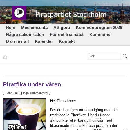
Hem
Medlemssida
Att göra
Kommunprogram 2026
Några sakområden
För det fria nätet
Kommuner
D o n e r a !
Kalender
Kontakt
Piratfika under våren
[
5 Jan 2016
| inga kommentarer ]
Hej Piratvänner
Det är dags igen att sätta igång med det
traditionella Piratfikat. Har du frågor,
synpunkter eller bara vill umgås med
likasinnade människor och prata om den