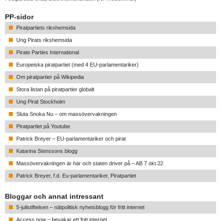
PP-sidor
Piratpartiets rikshemsida
Ung Pirats rikshemsida
Pirate Parties International
Europeiska piratpartiet (med 4 EU-parlamentariker)
Om piratpartier på Wikipedia
Stora listan på piratpartier globalt
Ung Pirat Stockholm
Sluta Snoka Nu – om massövervakningen
Piratpartiet på Youtube
Patrick Breyer – EU-parlamentariker och pirat
Katarina Stenssons blogg
Massövervakningen är här och staten driver på – AB 7 okt 22
Patrick Breyer, f.d. Eu-parlamentariker, Piratpartiet
Bloggar och annat intressant
5-julistiftelsen – nätpolitisk nyhetsblogg för fritt internet
Access now – bevakar ett fritt internet