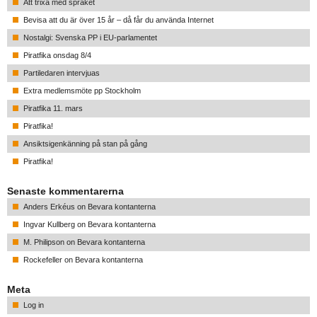
Att trixa med språket
Bevisa att du är över 15 år – då får du använda Internet
Nostalgi: Svenska PP i EU-parlamentet
Piratfika onsdag 8/4
Partiledaren intervjuas
Extra medlemsmöte pp Stockholm
Piratfika 11. mars
Piratfika!
Ansiktsigenkänning på stan på gång
Piratfika!
Senaste kommentarerna
Anders Erkéus
on
Bevara kontanterna
Ingvar Kullberg
on
Bevara kontanterna
M. Philipson
on
Bevara kontanterna
Rockefeller
on
Bevara kontanterna
Meta
Log in