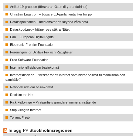
Artikel 19-gruppen (försvarar rätten till yttrandefrihet)
Christian Engström – tidigare EU-parlamentariker för pp
Datainspektionen – med ansvar att skydda våra data
Dataskydd.net – hjälper oss säkra Nätet
Edri – European Digital Rights
Electronic Frontier Foundation
Föreningen för Digitala Fri- och Rättigheter
Free Software Foundation
Internationell sida om basinkomst
Internetstiftelsen – "verkar för ett internet som bidrar positivt till människan och
samhället"
Nationell sida om basinkomst
Reclaim the Net
Rick Falkvinge – Piratpartiets grundare, numera fristående
Stop killing th Internet
Torrent Freak
Inlägg PP Stockholmsregionen