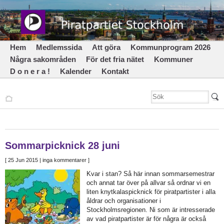
Hem
Medlemssida
Att göra
Kommunprogram 2026
Några sakområden
För det fria nätet
Kommuner
D o n e r a !
Kalender
Kontakt
Sommarpicknick 28 juni
[
25 Jun 2015
| inga kommentarer ]
Kvar i stan? Så här innan sommarsemestrar
och annat tar över på allvar så ordnar vi en
liten knytkalaspicknick för piratpartister i alla
åldrar och organisationer i
Stockholmsregionen. Ni som är intresserade
av vad piratpartister är för några är också