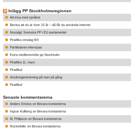
Inlägg PP Stockholmsregionen
Att trixa med språket
Bevisa att du är över 15 år – då får du använda Internet
Nostalgi: Svenska PP i EU-parlamentet
Piratfika onsdag 8/4
Partiledaren intervjuas
Extra medlemsmöte pp Stockholm
Piratfika 11. mars
Piratfika!
Ansiktsigenkänning på stan på gång
Piratfika!
Senaste kommentarerna
Anders Erkéus
on
Bevara kontanterna
Ingvar Kullberg
on
Bevara kontanterna
M. Philipson
on
Bevara kontanterna
Rockefeller
on
Bevara kontanterna