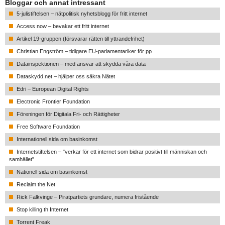
Bloggar och annat intressant
5-julistiftelsen – nätpolitisk nyhetsblogg för fritt internet
Access now – bevakar ett fritt internet
Artikel 19-gruppen (försvarar rätten till yttrandefrihet)
Christian Engström – tidigare EU-parlamentariker för pp
Datainspektionen – med ansvar att skydda våra data
Dataskydd.net – hjälper oss säkra Nätet
Edri – European Digital Rights
Electronic Frontier Foundation
Föreningen för Digitala Fri- och Rättigheter
Free Software Foundation
Internationell sida om basinkomst
Internetstiftelsen – "verkar för ett internet som bidrar positivt till människan och
samhället"
Nationell sida om basinkomst
Reclaim the Net
Rick Falkvinge – Piratpartiets grundare, numera fristående
Stop killing th Internet
Torrent Freak