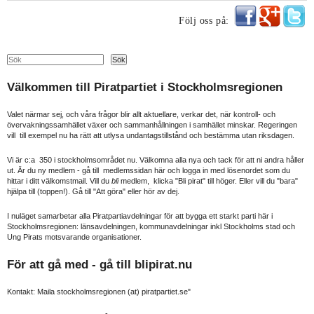
Följ oss på:
Search
Sök
Välkommen till Piratpartiet i Stockholmsregionen
Valet närmar sej, och våra frågor blir allt aktuellare, verkar det, när kontroll- och
övervakningssamhället växer och sammanhållningen i samhället minskar. Regeringen
vill till exempel nu ha rätt att utlysa undantagstillstånd och bestämma utan riksdagen.
Vi är c:a 350 i stockholmsområdet nu. Välkomna alla nya och tack för att ni andra håller
ut. Är du ny medlem - gå till medlemssidan här och logga in med lösenordet som du
hittar i ditt välkomstmail. Vill du
bli
medlem, klicka "Bli pirat" till höger. Eller vill du "bara"
hjälpa till (toppen!). Gå till "Att göra" eller hör av dej.
I nuläget samarbetar alla Piratpartiavdelningar för att bygga ett starkt parti här i
Stockholmsregionen: länsavdelningen, kommunavdelningar inkl Stockholms stad och
Ung Pirats motsvarande organisationer.
För att gå med - gå till
blipirat.nu
Kontakt: Maila stockholmsregionen (at) piratpartiet.se"