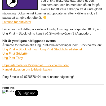
vad vi ska diskutera idag. Skriv ut den,
laminera den, och ha med den då du far på
events för att vara säker på att du inte glömt
någonting. Dokumentet kommer att uppdateras efter kvällens slut, så
passa på att göra det efteråt.
Lathund för aktivister
För er som vill delta på kvällens Otrolig Onsdag! så börjar det 18:30, är i
Ung Pirat – Stockholms kansli på Styrbjörnsvägen 3 i Aspudden.
Här är ytterligare närliggande events
Årsmöte för nästan alla Ung Pirat-lokalavdelningar inom Stockholms län:
Ung Pirat – Stockholm och Ung Pirat Stockholmsdistriktet
Ung Pirat Södertörn
Ung Pirat Täby
Uppstartsmöte för Piratpartiet i Stockholms Stad
Paneldiskussion om E-Identifikation
Ring Emelie på 0728378494 om ni undrar någonting!
Flattr this