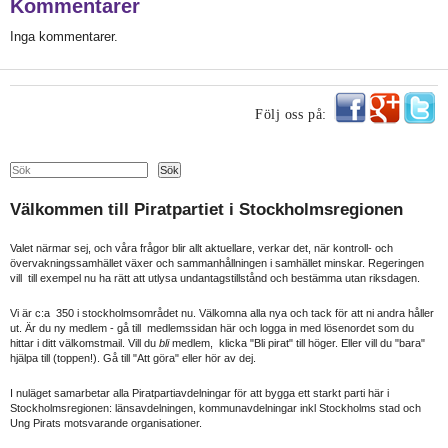
Kommentarer
Inga kommentarer.
Följ oss på:
Search
Sök
Välkommen till Piratpartiet i Stockholmsregionen
Valet närmar sej, och våra frågor blir allt aktuellare, verkar det, när kontroll- och
övervakningssamhället växer och sammanhållningen i samhället minskar. Regeringen
vill till exempel nu ha rätt att utlysa undantagstillstånd och bestämma utan riksdagen.
Vi är c:a 350 i stockholmsområdet nu. Välkomna alla nya och tack för att ni andra håller
ut. Är du ny medlem - gå till medlemssidan här och logga in med lösenordet som du
hittar i ditt välkomstmail. Vill du
bli
medlem, klicka "Bli pirat" till höger. Eller vill du "bara"
hjälpa till (toppen!). Gå till "Att göra" eller hör av dej.
I nuläget samarbetar alla Piratpartiavdelningar för att bygga ett starkt parti här i
Stockholmsregionen: länsavdelningen, kommunavdelningar inkl Stockholms stad och
Ung Pirats motsvarande organisationer.