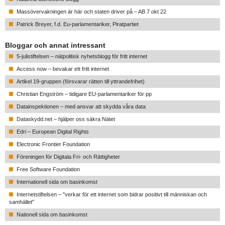
Massövervakningen är här och staten driver på – AB 7 okt 22
Patrick Breyer, f.d. Eu-parlamentariker, Piratpartiet
Bloggar och annat intressant
5-julistiftelsen – nätpolitisk nyhetsblogg för fritt internet
Access now – bevakar ett fritt internet
Artikel 19-gruppen (försvarar rätten till yttrandefrihet)
Christian Engström – tidigare EU-parlamentariker för pp
Datainspektionen – med ansvar att skydda våra data
Dataskydd.net – hjälper oss säkra Nätet
Edri – European Digital Rights
Electronic Frontier Foundation
Föreningen för Digitala Fri- och Rättigheter
Free Software Foundation
Internationell sida om basinkomst
Internetstiftelsen – "verkar för ett internet som bidrar positivt till människan och
samhället"
Nationell sida om basinkomst