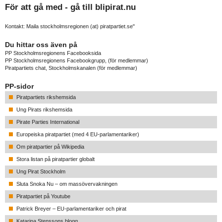
För att gå med - gå till
blipirat.nu
Kontakt: Maila stockholmsregionen (at) piratpartiet.se"
Du hittar oss även på
PP Stockholmsregionens Facebooksida
PP Stockholmsregionens Facebookgrupp
, (för medlemmar)
Piratpartiets chat, Stockholmskanalen
(för medlemmar)
PP-sidor
Piratpartiets rikshemsida
Ung Pirats rikshemsida
Pirate Parties International
Europeiska piratpartiet (med 4 EU-parlamentariker)
Om piratpartier på Wikipedia
Stora listan på piratpartier globalt
Ung Pirat Stockholm
Sluta Snoka Nu – om massövervakningen
Piratpartiet på Youtube
Patrick Breyer – EU-parlamentariker och pirat
Katarina Stenssons blogg