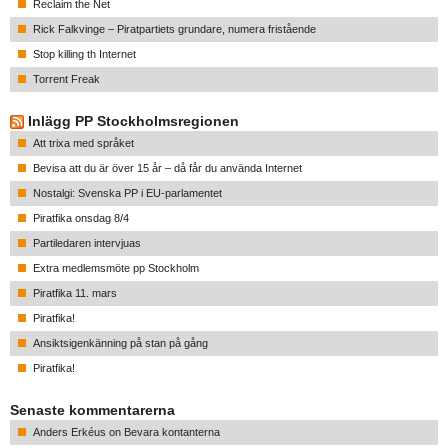
Reclaim the Net
Rick Falkvinge – Piratpartiets grundare, numera fristående
Stop killing th Internet
Torrent Freak
Inlägg PP Stockholmsregionen
Att trixa med språket
Bevisa att du är över 15 år – då får du använda Internet
Nostalgi: Svenska PP i EU-parlamentet
Piratfika onsdag 8/4
Partiledaren intervjuas
Extra medlemsmöte pp Stockholm
Piratfika 11. mars
Piratfika!
Ansiktsigenkänning på stan på gång
Piratfika!
Senaste kommentarerna
Anders Erkéus
on
Bevara kontanterna