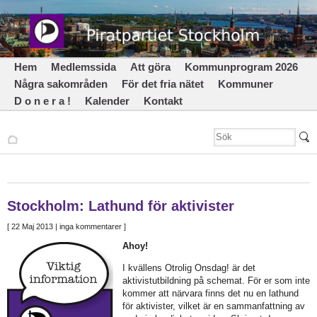
Hem
Medlemssida
Att göra
Kommunprogram 2026
Några sakområden
För det fria nätet
Kommuner
D o n e r a !
Kalender
Kontakt
Stockholm: Lathund för aktivister
[
22 Maj 2013
| inga kommentarer ]
Ahoy!
I kvällens Otrolig Onsdag! är det
aktivistutbildning på schemat. För er som inte
kommer att närvara finns det nu en lathund
för aktivister, vilket är en sammanfattning av