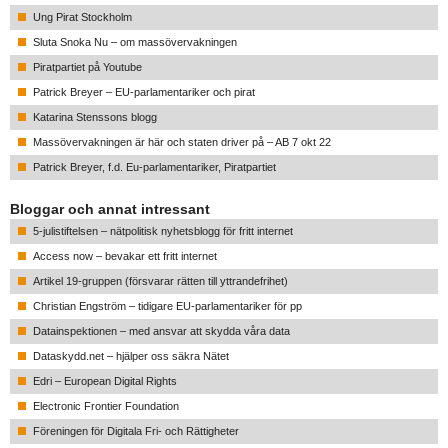
Ung Pirat Stockholm
Sluta Snoka Nu – om massövervakningen
Piratpartiet på Youtube
Patrick Breyer – EU-parlamentariker och pirat
Katarina Stenssons blogg
Massövervakningen är här och staten driver på – AB 7 okt 22
Patrick Breyer, f.d. Eu-parlamentariker, Piratpartiet
Bloggar och annat intressant
5-julistiftelsen – nätpolitisk nyhetsblogg för fritt internet
Access now – bevakar ett fritt internet
Artikel 19-gruppen (försvarar rätten till yttrandefrihet)
Christian Engström – tidigare EU-parlamentariker för pp
Datainspektionen – med ansvar att skydda våra data
Dataskydd.net – hjälper oss säkra Nätet
Edri – European Digital Rights
Electronic Frontier Foundation
Föreningen för Digitala Fri- och Rättigheter