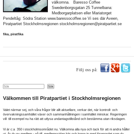
välkomna. Baresso Coffee
Swedenborgsgatan 25 Tunnelbana:
Medborgarplatsen eller Mariatorget
Pendeltåg: Södra Station www.baressocoffee.se Vi ses där Aveen,
Piratpartiet Stockholmsregionen stockholmsregionen@piratpartiet.se
fika
,
piratfika
Följ oss på:
Search
Sök
Välkommen till Piratpartiet i Stockholmsregionen
Valet närmar sej, och våra frågor blir allt aktuellare, verkar det, när kontroll- och
övervakningssamhället växer och sammanhållningen i samhället minskar. Regeringen
vill till exempel nu ha rätt att utlysa undantagstillstånd och bestämma utan riksdagen.
Vi är c:a 350 i stockholmsområdet nu. Välkomna alla nya och tack för att ni andra håller
ut. Är du ny medlem - gå till medlemssidan här och logga in med lösenordet som du