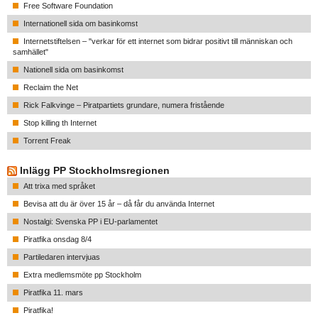
Free Software Foundation
Internationell sida om basinkomst
Internetstiftelsen – "verkar för ett internet som bidrar positivt till människan och
samhället"
Nationell sida om basinkomst
Reclaim the Net
Rick Falkvinge – Piratpartiets grundare, numera fristående
Stop killing th Internet
Torrent Freak
Inlägg PP Stockholmsregionen
Att trixa med språket
Bevisa att du är över 15 år – då får du använda Internet
Nostalgi: Svenska PP i EU-parlamentet
Piratfika onsdag 8/4
Partiledaren intervjuas
Extra medlemsmöte pp Stockholm
Piratfika 11. mars
Piratfika!