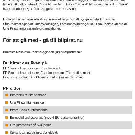
hittar i ditt välkomstmail. Vill du
bli
medlem, klicka "Bli pirat" till höger. Eller vill du "bara"
hjälpa till (toppen!). Gå till "Att göra" eller hör av dej.
I nuläget samarbetar alla Piratpartiavdelningar för att bygga ett starkt parti här i
Stockholmsregionen: länsavdelningen, kommunavdelningar inkl Stockholms stad och
Ung Pirats motsvarande organisationer.
För att gå med - gå till
blipirat.nu
Kontakt: Maila stockholmsregionen (at) piratpartiet.se"
Du hittar oss även på
PP Stockholmsregionens Facebooksida
PP Stockholmsregionens Facebookgrupp
, (för medlemmar)
Piratpartiets chat, Stockholmskanalen
(för medlemmar)
PP-sidor
Piratpartiets rikshemsida
Ung Pirats rikshemsida
Pirate Parties International
Europeiska piratpartiet (med 4 EU-parlamentariker)
Om piratpartier på Wikipedia
Stora listan på piratpartier globalt