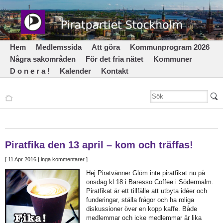
Hem
Medlemssida
Att göra
Kommunprogram 2026
Några sakområden
För det fria nätet
Kommuner
D o n e r a !
Kalender
Kontakt
Piratfika den 13 april – kom och träffas!
[
11 Apr 2016
| inga kommentarer ]
Hej Piratvänner Glöm inte piratfikat nu på
onsdag kl 18 i Baresso Coffee i Södermalm.
Piratfikat är ett tillfälle att utbyta idéer och
funderingar, ställa frågor och ha roliga
diskussioner över en kopp kaffe. Både
medlemmar och icke medlemmar är lika