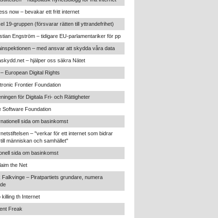
ss now – bevakar ett fritt internet
kel 19-gruppen (försvarar rätten till yttrandefrihet)
stian Engström – tidigare EU-parlamentariker för pp
inspektionen – med ansvar att skydda våra data
skydd.net – hjälper oss säkra Nätet
 – European Digital Rights
tronic Frontier Foundation
ningen för Digitala Fri- och Rättigheter
 Software Foundation
rnationell sida om basinkomst
rnetstiftelsen – "verkar för ett internet som bidrar
t till människan och samhället"
onell sida om basinkomst
aim the Net
 Falkvinge – Piratpartiets grundare, numera
nde
 killing th Internet
ent Freak