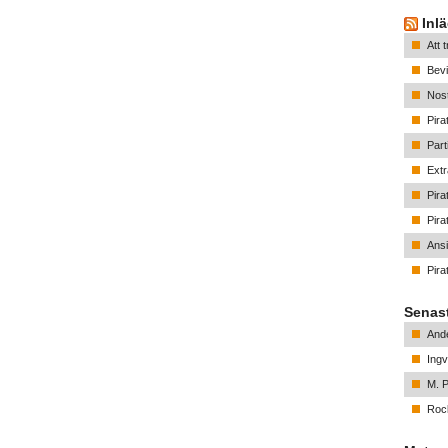
Inl
Att 
Bevi
Nost
Pira
Part
Ext
Pira
Pirat
Ansi
Pirat
Senas
And
Ingv
M. P
Rock