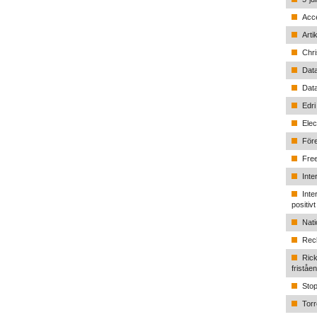
Acce
Arti
Chri
Data
Data
Edri
Elec
Före
Free
Inte
Inte
positiv
Nati
Recl
Rick
friståe
Stop
Torr