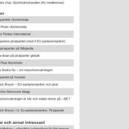
tiets chat, Stockholmskanalen
(för medlemmar)
or
tpartiets rikshemsida
Pirats rikshemsida
te Parties International
peiska piratpartiet (med 4 EU-parlamentariker)
iratpartier på Wikipedia
a listan på piratpartier globalt
Pirat Stockholm
ta Snoka Nu – om massövervakningen
tpartiet på Youtube
ick Breyer – EU-parlamentariker och pirat
rina Stenssons blogg
övervakningen är här och staten driver på – AB 7
ick Breyer, f.d. Eu-parlamentariker, Piratpartiet
r och annat intressant
listiftelsen – nätpolitisk nyhetsblogg för fritt internet