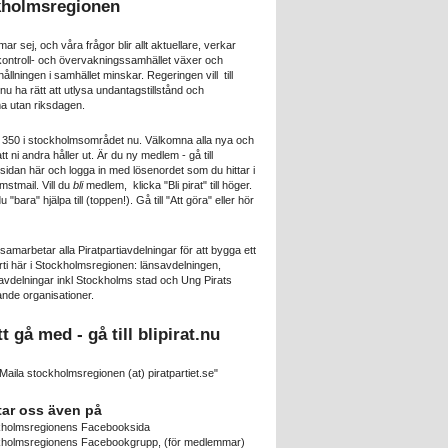
kholmsregionen
mar sej, och våra frågor blir allt aktuellare, verkar
 kontroll- och övervakningssamhället växer och
lningen i samhället minskar. Regeringen vill till
u ha rätt att utlysa undantagstillstånd och
 utan riksdagen.
a 350 i stockholmsområdet nu. Välkomna alla nya och
att ni andra håller ut. Är du ny medlem - gå till
idan här och logga in med lösenordet som du hittar i
mstmail. Vill du
bli
medlem, klicka "Bli pirat" till höger.
 du "bara" hjälpa till (toppen!). Gå till "Att göra" eller hör
 samarbetar alla Piratpartiavdelningar för att bygga ett
rti här i Stockholmsregionen: länsavdelningen,
delningar inkl Stockholms stad och Ung Pirats
nde organisationer.
tt gå med - gå till
blipirat.nu
Maila stockholmsregionen (at) piratpartiet.se"
tar oss även på
kholmsregionens Facebooksida
kholmsregionens Facebookgrupp
, (för medlemmar)