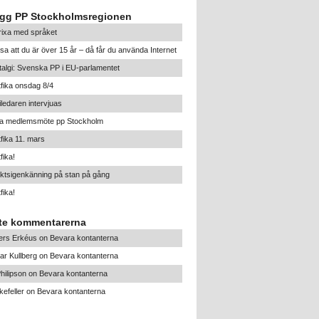
ägg PP Stockholmsregionen
trixa med språket
sa att du är över 15 år – då får du använda Internet
algi: Svenska PP i EU-parlamentet
tfika onsdag 8/4
iledaren intervjuas
ra medlemsmöte pp Stockholm
tfika 11. mars
fika!
ktsigenkänning på stan på gång
fika!
te kommentarerna
ers Erkéus
on
Bevara kontanterna
ar Kullberg
on
Bevara kontanterna
hilipson
on
Bevara kontanterna
efeller
on
Bevara kontanterna