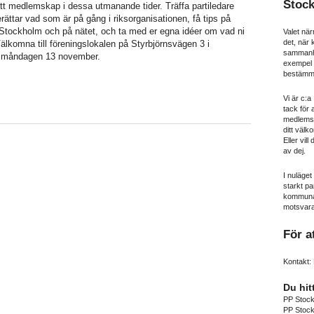
Stoc
itt medlemskap i dessa utmanande tider. Träffa partiledare
ättar vad som är på gång i riksorganisationen, få tips på
i Stockholm och på nätet, och ta med er egna idéer om vad ni
Valet när
det, när
Välkomna till föreningslokalen på Styrbjörnsvägen 3 i
sammanhål
 måndagen 13 november.
exempel n
bestämma
Vi är c:
tack för 
medlemss
ditt välko
Eller vill
av dej.
I nuläget
starkt pa
kommunav
motsvara
För a
Kontakt: 
Du hit
PP Stoc
PP Stoc