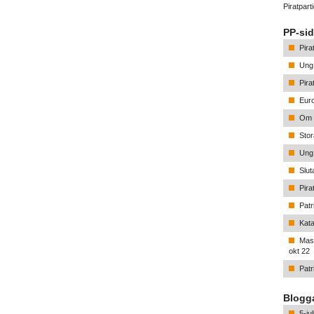
Piratpar
PP-sid
Pira
Ung 
Pira
Euro
Om p
Stor
Ung 
Slu
Pira
Patr
Kata
Mass
okt 22
Patr
Blogga
5-ju