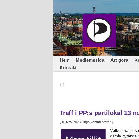
Hem
Medlemssida
Att göra
K
Kontakt
Träff i PP:s partilokal 13 n
[
10 Nov 2023
| inga kommentarer ]
Välkomna till s
gamla nytända 