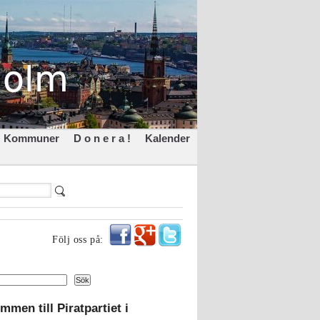
Kommuner
D o n e r a !
Kalender
Följ oss på:
Sök
mmen till Piratpartiet i