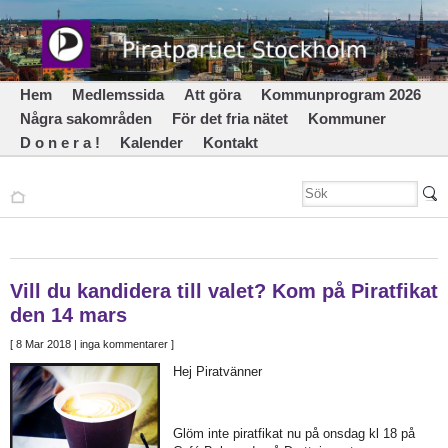
Hem
Medlemssida
Att göra
Kommunprogram 2026
Några sakområden
För det fria nätet
Kommuner
D o n e r a !
Kalender
Kontakt
Vill du kandidera till valet? Kom på Piratfikat
den 14 mars
[
8 Mar 2018
| inga kommentarer ]
Hej Piratvänner
Glöm inte piratfikat nu på onsdag kl 18 på