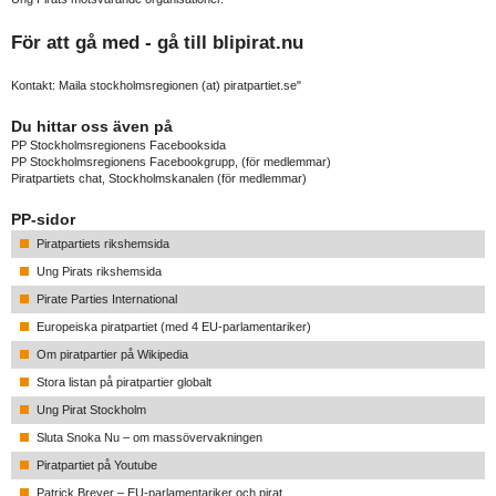
För att gå med - gå till
blipirat.nu
Kontakt: Maila stockholmsregionen (at) piratpartiet.se"
Du hittar oss även på
PP Stockholmsregionens Facebooksida
PP Stockholmsregionens Facebookgrupp
, (för medlemmar)
Piratpartiets chat, Stockholmskanalen
(för medlemmar)
PP-sidor
Piratpartiets rikshemsida
Ung Pirats rikshemsida
Pirate Parties International
Europeiska piratpartiet (med 4 EU-parlamentariker)
Om piratpartier på Wikipedia
Stora listan på piratpartier globalt
Ung Pirat Stockholm
Sluta Snoka Nu – om massövervakningen
Piratpartiet på Youtube
Patrick Breyer – EU-parlamentariker och pirat