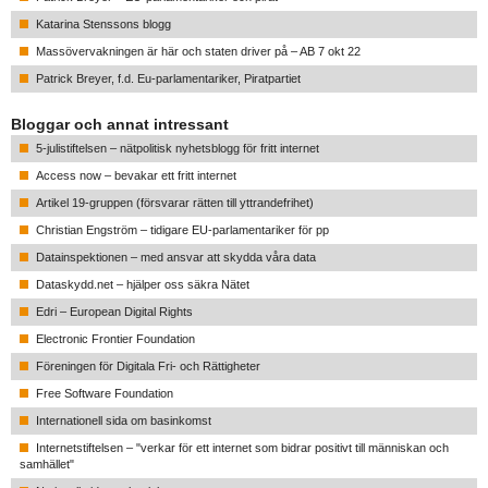
Katarina Stenssons blogg
Massövervakningen är här och staten driver på – AB 7 okt 22
Patrick Breyer, f.d. Eu-parlamentariker, Piratpartiet
Bloggar och annat intressant
5-julistiftelsen – nätpolitisk nyhetsblogg för fritt internet
Access now – bevakar ett fritt internet
Artikel 19-gruppen (försvarar rätten till yttrandefrihet)
Christian Engström – tidigare EU-parlamentariker för pp
Datainspektionen – med ansvar att skydda våra data
Dataskydd.net – hjälper oss säkra Nätet
Edri – European Digital Rights
Electronic Frontier Foundation
Föreningen för Digitala Fri- och Rättigheter
Free Software Foundation
Internationell sida om basinkomst
Internetstiftelsen – "verkar för ett internet som bidrar positivt till människan och
samhället"