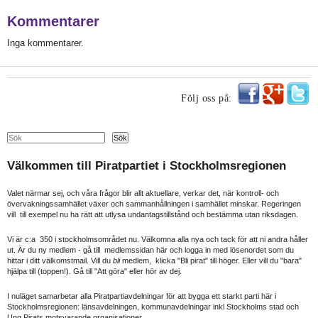
Kommentarer
Inga kommentarer.
Följ oss på:
Search
Sök
Välkommen till Piratpartiet i Stockholmsregionen
Valet närmar sej, och våra frågor blir allt aktuellare, verkar det, när kontroll- och
övervakningssamhället växer och sammanhållningen i samhället minskar. Regeringen
vill till exempel nu ha rätt att utlysa undantagstillstånd och bestämma utan riksdagen.
Vi är c:a 350 i stockholmsområdet nu. Välkomna alla nya och tack för att ni andra håller
ut. Är du ny medlem - gå till medlemssidan här och logga in med lösenordet som du
hittar i ditt välkomstmail. Vill du
bli
medlem, klicka "Bli pirat" till höger. Eller vill du "bara"
hjälpa till (toppen!). Gå till "Att göra" eller hör av dej.
I nuläget samarbetar alla Piratpartiavdelningar för att bygga ett starkt parti här i
Stockholmsregionen: länsavdelningen, kommunavdelningar inkl Stockholms stad och
Ung Pirats motsvarande organisationer.