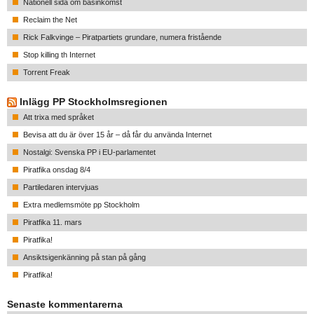
Nationell sida om basinkomst
Reclaim the Net
Rick Falkvinge – Piratpartiets grundare, numera fristående
Stop killing th Internet
Torrent Freak
Inlägg PP Stockholmsregionen
Att trixa med språket
Bevisa att du är över 15 år – då får du använda Internet
Nostalgi: Svenska PP i EU-parlamentet
Piratfika onsdag 8/4
Partiledaren intervjuas
Extra medlemsmöte pp Stockholm
Piratfika 11. mars
Piratfika!
Ansiktsigenkänning på stan på gång
Piratfika!
Senaste kommentarerna