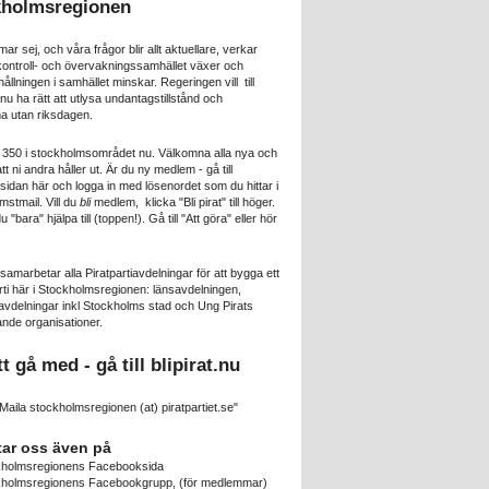
kholmsregionen
mar sej, och våra frågor blir allt aktuellare, verkar
 kontroll- och övervakningssamhället växer och
lningen i samhället minskar. Regeringen vill till
u ha rätt att utlysa undantagstillstånd och
 utan riksdagen.
a 350 i stockholmsområdet nu. Välkomna alla nya och
att ni andra håller ut. Är du ny medlem - gå till
idan här och logga in med lösenordet som du hittar i
mstmail. Vill du
bli
medlem, klicka "Bli pirat" till höger.
 du "bara" hjälpa till (toppen!). Gå till "Att göra" eller hör
 samarbetar alla Piratpartiavdelningar för att bygga ett
rti här i Stockholmsregionen: länsavdelningen,
delningar inkl Stockholms stad och Ung Pirats
nde organisationer.
tt gå med - gå till
blipirat.nu
Maila stockholmsregionen (at) piratpartiet.se"
tar oss även på
kholmsregionens Facebooksida
kholmsregionens Facebookgrupp
, (för medlemmar)