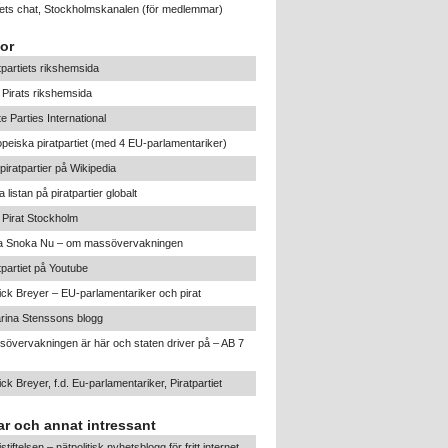
tiets chat, Stockholmskanalen
(för medlemmar)
or
tpartiets rikshemsida
Pirats rikshemsida
te Parties International
peiska piratpartiet (med 4 EU-parlamentariker)
iratpartier på Wikipedia
a listan på piratpartier globalt
Pirat Stockholm
ta Snoka Nu – om massövervakningen
tpartiet på Youtube
ick Breyer – EU-parlamentariker och pirat
rina Stenssons blogg
övervakningen är här och staten driver på – AB 7
ick Breyer, f.d. Eu-parlamentariker, Piratpartiet
r och annat intressant
listiftelsen – nätpolitisk nyhetsblogg för fritt internet