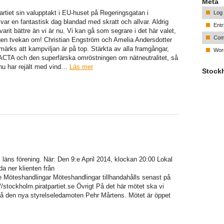
Meta
artiet sin valupptakt i EU-huset på Regeringsgatan i
Log 
ar en fantastisk dag blandad med skratt och allvar. Aldrig
Entr
varit bättre än vi är nu. Vi kan gå som segrare i det här valet,
Com
ngen tvekan om! Christian Engström och Amelia Andersdotter
märks att kampviljan är på top. Stärkta av alla framgångar,
Wor
ACTA och den superfärska omröstningen om nätneutralitet, så
i nu har rejält med vind…
Läs mer
Stock
 läns förening. När: Den 9:e April 2014, klockan 20:00 Lokal
da ner klienten från
Möteshandlingar Möteshandlingar tillhandahålls senast på
/stockholm.piratpartiet.se Övrigt På det här mötet ska vi
på den nya styrelseledamoten Pehr Mårtens. Mötet är öppet