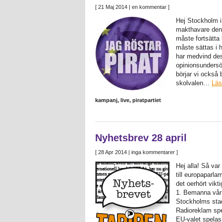
[
21 Maj 2014
| en kommentar ]
Hej Stockholm i 
makthavare den 
måste fortsätta
måste sättas i 
har medvind des
opinionsundersök
börjar vi också 
skolvalen…
Läs
kampanj
,
live
,
piratpartiet
Nyhetsbrev 28 april
[
28 Apr 2014
| inga kommentarer ]
Hej alla! Så var
till europaparl
det oerhört vikt
1. Bemanna vår 
Stockholms stad
Radioreklam spe
EU-valet spelas