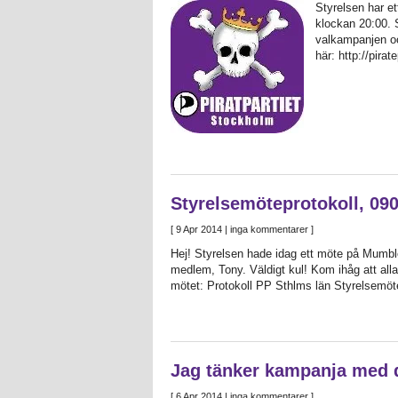
Styrelsen har et
klockan 20:00. S
valkampanjen oc
här: http://pir
Styrelsemöteprotokoll, 09
[
9 Apr 2014
| inga kommentarer ]
Hej! Styrelsen hade idag ett möte på Mumbl
medlem, Tony. Väldigt kul! Kom ihåg att all
mötet: Protokoll PP Sthlms län Styrelsemö
Jag tänker kampanja med di
[
6 Apr 2014
| inga kommentarer ]