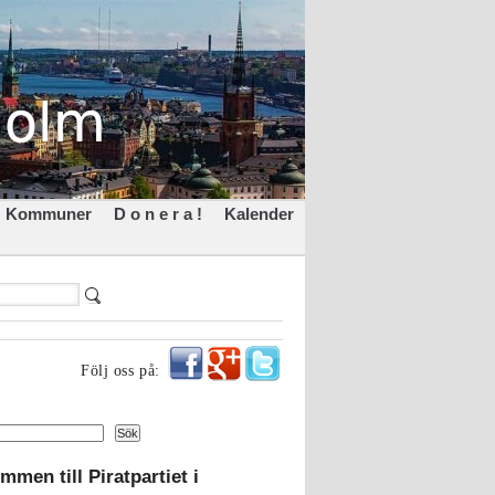
Kommuner
D o n e r a !
Kalender
Följ oss på:
Sök
mmen till Piratpartiet i