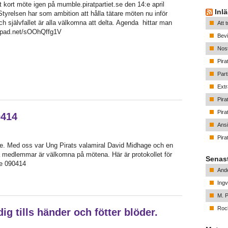
t kort möte igen på mumble.piratpartiet.se den 14:e april
Inl
tyrelsen har som ambition att hålla tätare möten nu inför
h självfallet är alla välkomna att delta. Agenda hittar man
Att 
atepad.net/sOOhQffg1V
Bevi
Nost
Pira
Part
Ext
Pira
Pirat
0414
Ansi
Pirat
e. Med oss var Ung Pirats valamiral David Midhage och en
a medlemmar är välkomna på mötena. Här är protokollet för
Senas
te 090414
And
Ingv
M. P
Rock
g tills händer och fötter blöder.