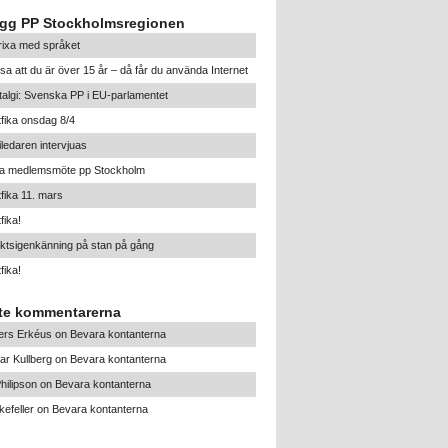
ägg PP Stockholmsregionen
trixa med språket
sa att du är över 15 år – då får du använda Internet
algi: Svenska PP i EU-parlamentet
tfika onsdag 8/4
iledaren intervjuas
ra medlemsmöte pp Stockholm
tfika 11. mars
fika!
ktsigenkänning på stan på gång
fika!
te kommentarerna
ers Erkéus
on
Bevara kontanterna
ar Kullberg
on
Bevara kontanterna
hilipson
on
Bevara kontanterna
efeller
on
Bevara kontanterna