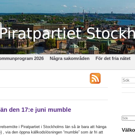
ommunprogram 2026
Några sakområden
För det fria nätet
län den 17:e juni mumble
Search
yrelsemöte i Piratpartiet i Stockholms län så är bara att hänga
Välko
se) , via den öppna källkodslösningen “mumble” som är fri att