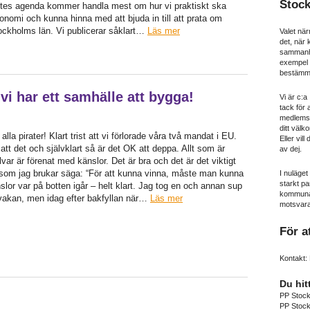
Stoc
ötes agenda kommer handla mest om hur vi praktiskt ska
konomi och kunna hinna med att bjuda in till att prata om
Stockholms län. Vi publicerar såklart…
Läs mer
Valet när
det, när
sammanhål
exempel n
bestämma
 vi har ett samhälle att bygga!
Vi är c:
tack för 
medlemss
ditt välko
lla pirater! Klart trist att vi förlorade våra två mandat i EU.
Eller vill
tt det och självklart så är det OK att deppa. Allt som är
av dej.
llvar är förenat med känslor. Det är bra och det är det viktigt
som jag brukar säga: “För att kunna vinna, måste man kunna
I nuläget
starkt pa
nslor var på botten igår – helt klart. Jag tog en och annan sup
kommunav
lvakan, men idag efter bakfyllan när…
Läs mer
motsvara
För a
Kontakt: 
Du hit
PP Stoc
PP Stoc