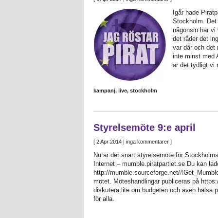
Igår hade Piratp
Stockholm. Det v
någonsin har vi 
det råder det i
var där och det 
inte minst med 
är det tydligt v
kampanj
,
live
,
stockholm
Styrelsemöte 9:e april
[
2 Apr 2014
| inga kommentarer ]
Nu är det snart styrelsemöte för Stockholms
Internet – mumble.piratpartiet.se Du kan lad
http://mumble.sourceforge.net/#Get_Mumble 
mötet. Möteshandlingar publiceras på https:/
diskutera lite om budgeten och även hälsa 
för alla.