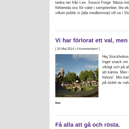
tanka ner från t.ex. Source Forge. Nästa m
förbereda oss för valet i semptember, lite e
vilken politik vi (alla medlemmar) vill se i 
Vi har förlorat ett val, men
[
26 Maj 2014
| 4 kommentarer ]
Hej Stockholms a
Inget snack om a
viktigt och på a
att känna. Men 
förlora”. Min kä
på slutet av va
live
Få alla att gå och rösta.