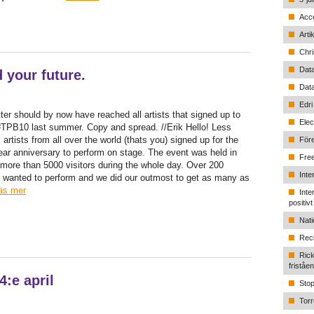
Acce
Arti
Chri
Data
d your future.
Data
Edri
tter should by now have reached all artists that signed up to
Elec
#TPB10 last summer. Copy and spread. //Erik Hello! Less
 artists from all over the world (thats you) signed up for the
Före
ear anniversary to perform on stage. The event was held in
Free
more than 5000 visitors during the whole day. Over 200
Inte
d wanted to perform and we did our outmost to get as many as
äs mer
Inte
positiv
Nati
Recl
Rick
friståe
:e april
Stop
Torr