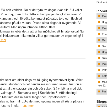
Piratpar
EU och världen. Nu är det fyra tre dagar kvar tills EU väljer
PP-sid
25:e maj, men trots detta är kampanjen långt ifrån över. Vi
Pira
 kampanja och försöka komma ut på gator, torg och flygblad
Ung 
händerna på alla vi kan. Dessa sista dagar är avgörande! Vi
sutom! Med uppmuntrande siffror i flera
Pira
ningar innebär detta att vi har möjlighet att bli återvalda! Nu
Euro
bli inkluderade i riksmedia vilket ger massor av exponering! I
 mer
Om p
Stor
Ung 
Slu
Pira
Patr
Kata
 det sent om sider dags att få igång nyhetsbrevet igen. Valet
Mass
amentet stundar och det händer massor med saker. Just nu är
okt 22
igt att alla engagerar sig och gör saker. Så vi börjar med det.
Patr
valstuga 2. Bemanna torg i Stockholm 3. Affischering i
 Mer info dessa saker längst ner i nyhetsbrevet. •
las nu fram till EU-valet med uppmaningen att rösta på oss i
Blogga
 just nu i hela…
Läs mer
5-ju