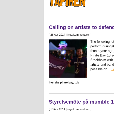
Calling on artists to defen
[
28 Apr 2014
| inga kommentarer ]
The following le
perform during 
than a year ago,
Pirate Bay 10 y
Stockholm with 
artists and ban
possible on…
L
live
,
the pirate bay
,
tpb
Styrelsemöte på mumble 14
[
13 Apr 2014
| inga kommentarer ]