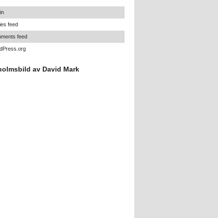
in
ies feed
ments feed
dPress.org
holmsbild av David Mark