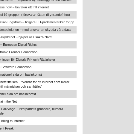
ss now – bevakar ett fritt internet
kel 19-gruppen (försvarar rätten till yttrandefrihet)
stian Engström – tidigare EU-parlamentariker för pp
inspektionen – med ansvar att skydda våra data
skydd.net – hjälper oss säkra Nätet
 – European Digital Rights
tronic Frontier Foundation
ningen för Digitala Fri- och Rättigheter
 Software Foundation
rnationell sida om basinkomst
rnetstiftelsen – "verkar för ett internet som bidrar
t till människan och samhället"
onell sida om basinkomst
aim the Net
 Falkvinge – Piratpartiets grundare, numera
nde
 killing th Internet
ent Freak