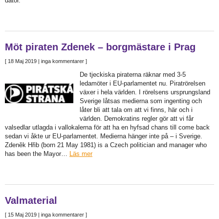
dator.
Möt piraten Zdenek – borgmästare i Prag
[
18 Maj 2019
| inga kommentarer ]
De tjeckiska piraterna räknar med 3-5
ledamöter i EU-parlamentet nu. Piratrörelsen
växer i hela världen. I rörelsens ursprungsland
Sverige låtsas medierna som ingenting och
låter bli att tala om att vi finns, här och i
världen. Demokratins regler gör att vi får
valsedlar utlagda i vallokalerna för att ha en hyfsad chans till come back
sedan vi åkte ur EU-parlamentet. Medierna hänger inte på – i Sverige.
Zdeněk Hřib (born 21 May 1981) is a Czech politician and manager who
has been the Mayor…
Läs mer
Valmaterial
[
15 Maj 2019
| inga kommentarer ]