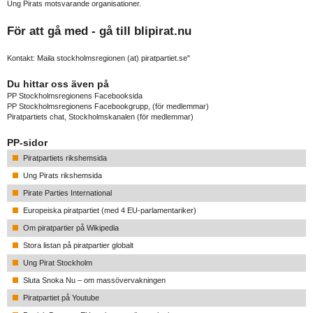
Ung Pirats motsvarande organisationer.
För att gå med - gå till
blipirat.nu
Kontakt: Maila stockholmsregionen (at) piratpartiet.se"
Du hittar oss även på
PP Stockholmsregionens Facebooksida
PP Stockholmsregionens Facebookgrupp
, (för medlemmar)
Piratpartiets chat, Stockholmskanalen
(för medlemmar)
PP-sidor
Piratpartiets rikshemsida
Ung Pirats rikshemsida
Pirate Parties International
Europeiska piratpartiet (med 4 EU-parlamentariker)
Om piratpartier på Wikipedia
Stora listan på piratpartier globalt
Ung Pirat Stockholm
Sluta Snoka Nu – om massövervakningen
Piratpartiet på Youtube