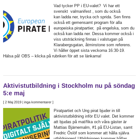
Vad tycker PP i EU-valet? Vi har ett
svenskt valmanifest , som du också
kan ladda ner, trycka och sprida. Sen finns
också ett gemensamt program för alla
europeiska piratpartier, på engelska, som du
också kan ladda ner. Dessa kommer också i
viss utsträckning finnas i valstugan på
Klarabergsgatan, åtminstone som referens.
Vi håller öppet sista veckorna 16:30-19.
Hälsa på! OBS – klicka på rubriken för att se länkarna!
Aktivistutbildning i Stockholm nu på söndag
5:e maj
[
2 Maj 2019
| inga kommentarer ]
Piratpartiet och Ung pirat bjuder in till
aktivistutbildning inför EU valet. Det kommer
att bjudas på mat/fika och våra gäster är
Mattias Bjärnemalm, #1 på EU-Listan, samt
Fredric Öslöf som kommer att hålla själva
utbildningen! Utbildningen kommer hållas