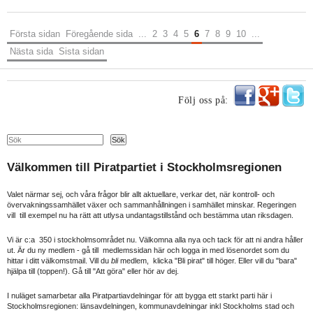
Första sidan
Föregående sida
...
2
3
4
5
6
7
8
9
10
...
Nästa sida
Sista sidan
Följ oss på:
Search
Sök
Välkommen till Piratpartiet i Stockholmsregionen
Valet närmar sej, och våra frågor blir allt aktuellare, verkar det, när kontroll- och
övervakningssamhället växer och sammanhållningen i samhället minskar. Regeringen
vill till exempel nu ha rätt att utlysa undantagstillstånd och bestämma utan riksdagen.
Vi är c:a 350 i stockholmsområdet nu. Välkomna alla nya och tack för att ni andra håller
ut. Är du ny medlem - gå till medlemssidan här och logga in med lösenordet som du
hittar i ditt välkomstmail. Vill du
bli
medlem, klicka "Bli pirat" till höger. Eller vill du "bara"
hjälpa till (toppen!). Gå till "Att göra" eller hör av dej.
I nuläget samarbetar alla Piratpartiavdelningar för att bygga ett starkt parti här i
Stockholmsregionen: länsavdelningen, kommunavdelningar inkl Stockholms stad och