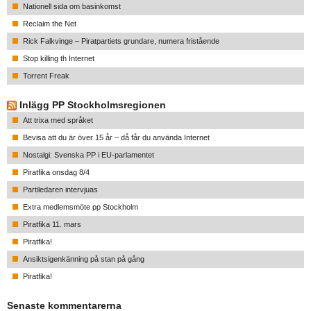
Nationell sida om basinkomst
Reclaim the Net
Rick Falkvinge – Piratpartiets grundare, numera fristående
Stop killing th Internet
Torrent Freak
Inlägg PP Stockholmsregionen
Att trixa med språket
Bevisa att du är över 15 år – då får du använda Internet
Nostalgi: Svenska PP i EU-parlamentet
Piratfika onsdag 8/4
Partiledaren intervjuas
Extra medlemsmöte pp Stockholm
Piratfika 11. mars
Piratfika!
Ansiktsigenkänning på stan på gång
Piratfika!
Senaste kommentarerna