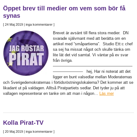
Öppet brev till medier om vem som bör få
synas
[
24 Maj 2019
| inga kommentarer ]
Brevet är avsänt till flera stora medier. DN
svarade självmant med att berätta om en
artikel med “småpartierna”. Studio Ett:c chef
sa sej ha missat något och skulle tänka om
lite lät det vid samtal. Vi väntar på ev svar
från övriga.
————————————————————
———————– hej, Har ni noterat att det
ligger en bunt valsedlar mellan Moderaternas
och Sverigedemokraternas i förtidsröstningslokalerna? Det kommer att se
likadant ut på valdagen. Alltså Piratpartiets sedlar. Det tyder ju på att
vallagen representerar en tanke om att man i någon…
Läs mer
Kolla Pirat-TV
[
20 Maj 2019
| inga kommentarer ]