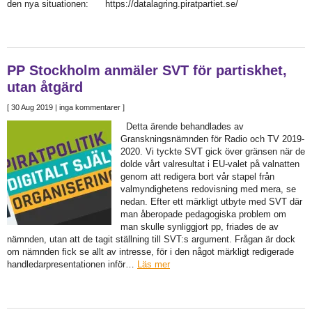
den nya situationen: https://datalagring.piratpartiet.se/
PP Stockholm anmäler SVT för partiskhet,
utan åtgärd
[
30 Aug 2019
| inga kommentarer ]
Detta ärende behandlades av
Granskningsnämnden för Radio och TV 2019-
2020. Vi tyckte SVT gick över gränsen när de
dolde vårt valresultat i EU-valet på valnatten
genom att redigera bort vår stapel från
valmyndighetens redovisning med mera, se
nedan. Efter ett märkligt utbyte med SVT där
man åberopade pedagogiska problem om
man skulle synliggjort pp, friades de av
nämnden, utan att de tagit ställning till SVT:s argument. Frågan är dock
om nämnden fick se allt av intresse, för i den något märkligt redigerade
handledarpresentationen inför…
Läs mer