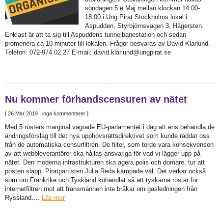
söndagen 5:e Maj mellan klockan 14:00-
18:00 i Ung Pirat Stockholms lokal i
Aspudden, Styrbjörnsvägen 3, Hägersten.
Enklast är att ta sig till Aspuddens tunnelbanestation och sedan
promenera ca 10 minuter till lokalen. Frågor besvaras av David Klarlund.
Telefon: 072-974 02 27 E-mail: david.klarlund@ungpirat.se
Nu kommer förhandscensuren av nätet
[
26 Mar 2019
| inga kommentarer ]
Med 5 rösters marginal vägrade EU-parlamentet i dag att ens behandla de
ändringsförslag till det nya upphovsrättsdirektivet som kunde räddat oss
från de automatiska censurfiltren. De filter, som torde vara konsekvensen
av att webbleverantörer ska hållas ansvariga för vad vi lägger upp på
nätet. Den moderna infrastrukturen ska agera polis och domare, tur att
posten slapp. Piratpartisten Julia Reda kämpade väl. Det verkar också
som om Frankrike och Tyskland kohandlat så att tyskarna röstar för
internetfiltren mot att fransmännen inte bråkar om gasledningen från
Ryssland….
Läs mer