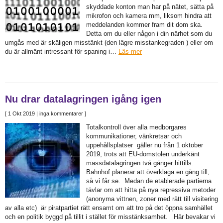
skyddade konton man har på nätet, sätta på
mikrofon och kamera mm, liksom hindra att
meddelanden kommer fram dit dom ska.
Detta om du eller någon i din närhet som du
umgås med är skäligen misstänkt (den lägre misstankegraden ) eller om
du är allmänt intressant för spaning i…
Läs mer
Nu drar datalagringen igång igen
[
1 Okt 2019
| inga kommentarer ]
Totalkontroll över alla medborgares
kommunikationer, vänkretsar och
uppehållsplatser gäller nu från 1 oktober
2019, trots att EU-domstolen underkänt
massdatalagringen två gånger hittills.
Bahnhof planerar att överklaga en gång till,
så vi får se. Medan de etablerade partierna
tävlar om att hitta på nya repressiva metoder
(anonyma vittnen, zoner med rätt till visitering
av alla etc) är piratpartiet rätt ensamt om att tro på det öppna samhället
och en politik byggd på tillit i stället för misstänksamhet. Här bevakar vi