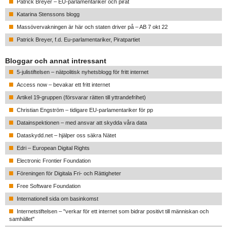
Patrick Breyer – EU-parlamentariker och pirat
Katarina Stenssons blogg
Massövervakningen är här och staten driver på – AB 7 okt 22
Patrick Breyer, f.d. Eu-parlamentariker, Piratpartiet
Bloggar och annat intressant
5-julistiftelsen – nätpolitisk nyhetsblogg för fritt internet
Access now – bevakar ett fritt internet
Artikel 19-gruppen (försvarar rätten till yttrandefrihet)
Christian Engström – tidigare EU-parlamentariker för pp
Datainspektionen – med ansvar att skydda våra data
Dataskydd.net – hjälper oss säkra Nätet
Edri – European Digital Rights
Electronic Frontier Foundation
Föreningen för Digitala Fri- och Rättigheter
Free Software Foundation
Internationell sida om basinkomst
Internetstiftelsen – "verkar för ett internet som bidrar positivt till människan och
samhället"