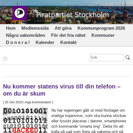
Hem
Medlemssida
Att göra
Kommunprogram 2026
Några sakområden
För det fria nätet
Kommuner
D o n e r a !
Kalender
Kontakt
Nu kommer statens virus till din telefon –
om du är skum
[
25 Okt 2019
| inga kommentarer ]
Nu har regeringen gått ut med förslaget om
statliga trojanvirus, som ska kunna skickas
eller fysiskt placeras i datorer, smartphones
och kommande “smarta ting”. Detta för att
kolla på vad som finns på sakerna och på